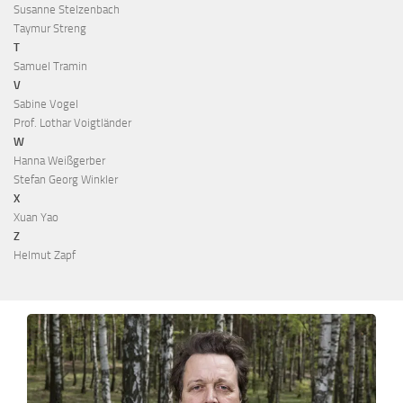
Susanne Stelzenbach
Taymur Streng
T
Samuel Tramin
V
Sabine Vogel
Prof. Lothar Voigtländer
W
Hanna Weißgerber
Stefan Georg Winkler
X
Xuan Yao
Z
Helmut Zapf