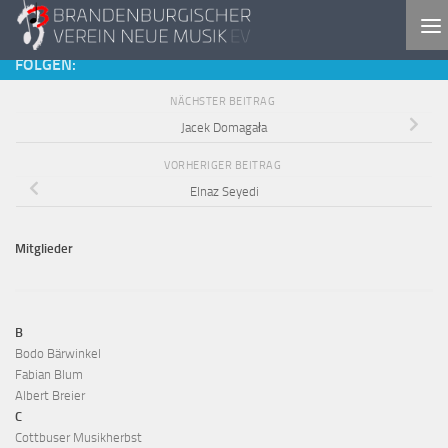
Zum Inhalt springen
FOLGEN:
NÄCHSTER BEITRAG
Jacek Domagała
VORHERIGER BEITRAG
Elnaz Seyedi
Mitglieder
B
Bodo Bärwinkel
Fabian Blum
Albert Breier
C
Cottbuser Musikherbst