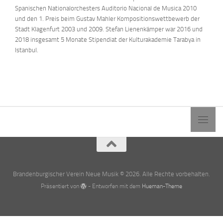
Spanischen Nationalorchesters Auditorio Nacional de Musica 2010
und den 1. Preis beim Gustav Mahler Kompositionswettbewerb der
Stadt Klagenfurt 2003 und 2009. Stefan Lienenkämper war 2016 und
2018 insgesamt 5 Monate Stipendiat der Kulturakademie Tarabya in
Istanbul.
Brandenburgischer Verein Neue Musik © 2026. Alle Rechte vorbehalten.
Präsentiert von
- Entworfen mit dem
Hueman-Theme