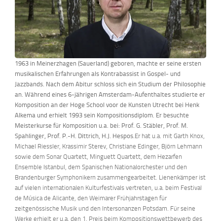
1963 in Meinerzhagen (Sauerland) geboren, machte er seine ersten
musikalischen Erfahrungen als Kontrabassist in Gospel- und
Jazzbands. Nach dem Abitur schloss sich ein Studium der Philosophie
an. Während eines 6-jährigen Amsterdam-Aufenthaltes studierte er
Komposition an der Hoge School voor de Kunsten Utrecht bei Henk
Alkema und erhielt 1993 sein Kompositionsdiplom. Er besuchte
Meisterkurse für Komposition u.a. bei: Prof. G. Stäbler, Prof. M.
Spahlinger, Prof. P.-H. Dittrich, H.J. Hespos.
Er hat u.a. mit Garth Knox,
Michael Riessler, Krassimir Sterev, Christiane Edinger, Björn Lehmann
sowie dem Sonar Quartett, Minguett Quartett, dem Hezarfen
Ensemble Istanbul, dem Spanischen Nationalorchester und den
Brandenburger Symphonikern zusammengearbeitet. Lienenkämper ist
auf vielen internationalen Kulturfestivals vertreten, u.a. beim Festival
de Música de Alicante, den Weimarer Frühjahrstagen für
zeitgenössische Musik und den Intersonanzen Potsdam. Für seine
Werke erhielt er u.a. den 1. Preis beim Kompositionswettbewerb des