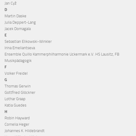
Jan Cyž
D
Martin Daske
Julia Deppert-Lang
Jacek Domagala
E
Sebastian Elikowski-Winkler
Irina Emeliantseva
Ensemble Quillo Kammerphilharmonie Uckermark e.V. HS Lausitz, FB
Musikpädagogik
F
Volker Freidel
G
Thomas Gerwin
Gottfried Glöckner
Lothar Graap
Katia Guedes
H
Robin Hayward
Cornelia Heger
Johannes K. Hildebrandt