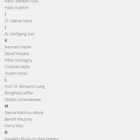
Hans-Wilhelm Hösl
Hans Huetten
I
Dr. Gabriel Iranyi
J
Dr. Wolfgang Jost
K
Hermann Keller
Detlef Kobjela
Péter Köszeghy
Christian Kožik
Hubert Kross
L
Prof. Dr. Benjamin Lang
Bringfried Löffler
Stefan Lienenkämper
M
Sabina Matthus-Bébié
Benoît Maubrey
Henry Mex
N
Giordano Bruno do Nascimento