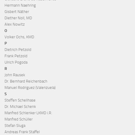
Hermann Naehring
Gisbert Näther
Diether Noll, MD
Alex Nowitz
O
Volker Ochs, KMD
P
Dietrich Petzold
Frank Petzold
Ulrich Pogoda
R
John Rausek
Dr. Bernhard Reichenbach
Manuel Rodriguez (Valenzuela)
S
Steffen Schellhase
Dr. Michael Schenk
Manfred Schlenker LKMD i.R.
Manfred Schüller
Stefan Sluga
Andreas Frank Staffel