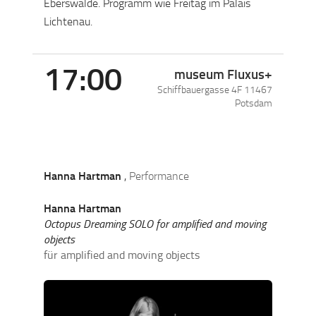
Eberswalde. Programm wie Freitag im Palais
Lichtenau.
17:00
museum Fluxus+
Schiffbauergasse 4F
11467
Potsdam
Hanna Hartman
,
Performance
Hanna Hartman
Octopus Dreaming SOLO for amplified and moving
objects
für amplified and moving objects