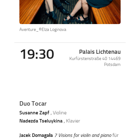
Aventure_©Elza Loginova
19:30
Palais Lichtenau
Kurfürstenstraße 40
14469
Potsdam
Duo Tocar
Susanne Zapf
,
Violine
Nadezda Tseluykina
,
Klavier
Jacek Domagała
7 Visions for violin and piano
für