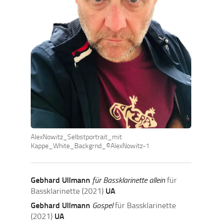
AlexNowitz_Selbstportrait_mit
Kappe_White_Backgrnd_©AlexNowitz-1
Gebhard Ullmann
für Bassklarinette allein
für
Bassklarinette
(2021)
UA
Gebhard Ullmann
Gospel
für Bassklarinette
(2021)
UA