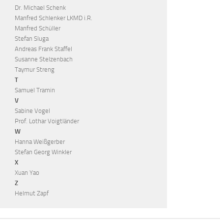
Dr. Michael Schenk
Manfred Schlenker LKMD i.R.
Manfred Schüller
Stefan Sluga
Andreas Frank Staffel
Susanne Stelzenbach
Taymur Streng
T
Samuel Tramin
V
Sabine Vogel
Prof. Lothar Voigtländer
W
Hanna Weißgerber
Stefan Georg Winkler
X
Xuan Yao
Z
Helmut Zapf