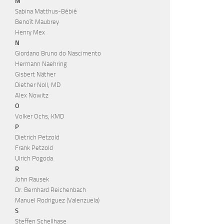
M
Sabina Matthus-Bébié
Benoît Maubrey
Henry Mex
N
Giordano Bruno do Nascimento
Hermann Naehring
Gisbert Näther
Diether Noll, MD
Alex Nowitz
O
Volker Ochs, KMD
P
Dietrich Petzold
Frank Petzold
Ulrich Pogoda
R
John Rausek
Dr. Bernhard Reichenbach
Manuel Rodriguez (Valenzuela)
S
Steffen Schellhase