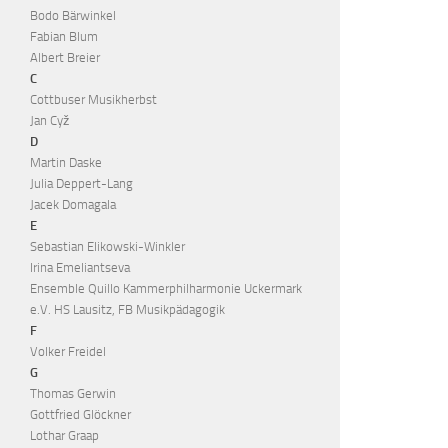
Bodo Bärwinkel
Fabian Blum
Albert Breier
C
Cottbuser Musikherbst
Jan Cyž
D
Martin Daske
Julia Deppert-Lang
Jacek Domagala
E
Sebastian Elikowski-Winkler
Irina Emeliantseva
Ensemble Quillo Kammerphilharmonie Uckermark
e.V. HS Lausitz, FB Musikpädagogik
F
Volker Freidel
G
Thomas Gerwin
Gottfried Glöckner
Lothar Graap