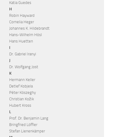
Katia Guedes
H
Robin Hayward
Cornelia Heger
Johannes K. Hildebrandt
Hans-Wilhelm Hösl
Hans Huetten
I
Dr. Gabriel Iranyi
J
Dr. Wolfgang Jost
K
Hermann Keller
Detlef Kobjela
Péter Köszeghy
Christian Kožik
Hubert Kross
L
Prof. Dr. Benjamin Lang
Bringfried Löffler
Stefan Lienenkämper