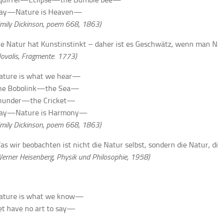
ay—Nature is Heaven—
Emily Dickinson, poem 668, 1863)
ie Natur hat Kunstinstinkt – daher ist es Geschwätz, wenn man N
ovalis, Fragmente. 1773)
ature is what we hear—
he Bobolink—the Sea—
hunder—the Cricket—
ay—Nature is Harmony—
Emily Dickinson, poem 668, 1863)
as wir beobachten ist nicht die Natur selbst, sondern die Natur, di
erner Heisenberg, Physik und Philosophie, 1958)
ature is what we know—
et have no art to say—