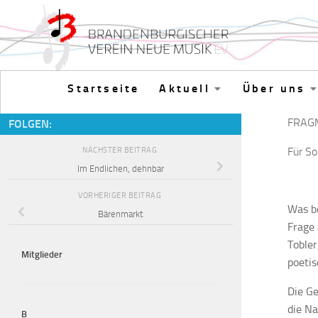
Zum Inhalt springen
Startseite
Aktuell
Über uns
FRAG
FOLGEN:
Für S
NÄCHSTER BEITRAG
Im Endlichen, dehnbar
VORHERIGER BEITRAG
Was be
Bärenmarkt
Frage 
Tobler
Mitglieder
poetis
Die G
die Na
B