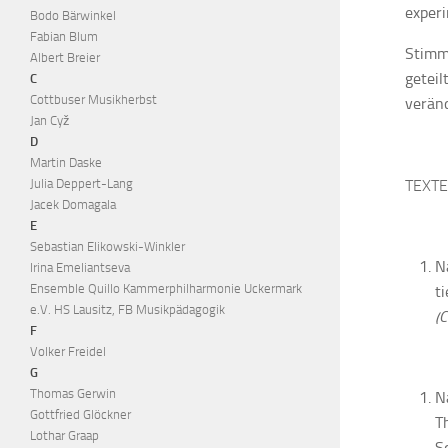
experi
Bodo Bärwinkel
Fabian Blum
Stimm
Albert Breier
geteil
C
Cottbuser Musikherbst
verän
Jan Cyž
D
Martin Daske
TEXTE
Julia Deppert-Lang
Jacek Domagala
E
Sebastian Elikowski-Winkler
N
Irina Emeliantseva
Ensemble Quillo Kammerphilharmonie Uckermark
t
e.V. HS Lausitz, FB Musikpädagogik
(C
F
Volker Freidel
G
Thomas Gerwin
N
Gottfried Glöckner
T
Lothar Graap
S