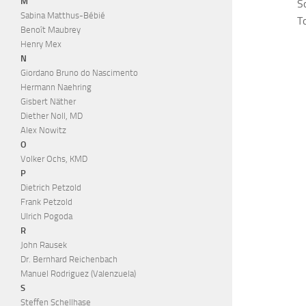
M
S
Sabina Matthus-Bébié
To
Benoît Maubrey
Henry Mex
(Emil
N
Giordano Bruno do Nascimento
Hermann Naehring
Gisbert Näther
Diether Noll, MD
Alex Nowitz
O
Volker Ochs, KMD
P
Dietrich Petzold
Frank Petzold
Ulrich Pogoda
R
John Rausek
Dr. Bernhard Reichenbach
Manuel Rodriguez (Valenzuela)
S
Steffen Schellhase