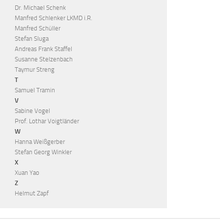
Dr. Michael Schenk
Manfred Schlenker LKMD i.R.
Manfred Schüller
Stefan Sluga
Andreas Frank Staffel
Susanne Stelzenbach
Taymur Streng
T
Samuel Tramin
V
Sabine Vogel
Prof. Lothar Voigtländer
W
Hanna Weißgerber
Stefan Georg Winkler
X
Xuan Yao
Z
Helmut Zapf