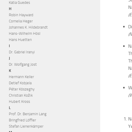
Katia Guedes
N
H
(
Robin Hayward
Cornelia Heger
D
Johannes K. Hildebrandt
(N
Hans-Wilhelm Hösl
Hans Huetten
N
I
Dr. Gabriel Iranyi
T
J
T
Dr. Wolfgang Jost
N
K
(
Hermann Keller
Detlef Kobjela
W
Péter Köszeghy
(W
Christian Kožik
Hubert Kross
L
Prof. Dr. Benjamin Lang
N
Bringfried Löffler
Y
Stefan Lienenkämper