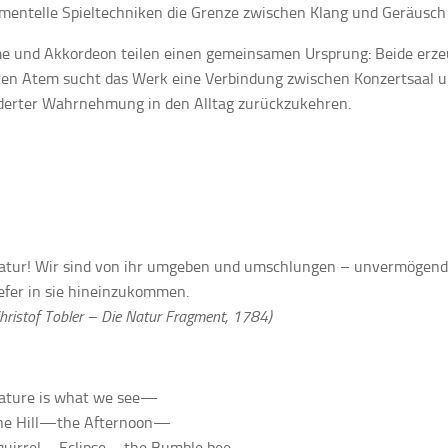
mentelle Spieltechniken die Grenze zwischen Klang und Geräusch
e und Akkordeon teilen einen gemeinsamen Ursprung: Beide erze
ten Atem sucht das Werk eine Verbindung zwischen Konzertsaal u
derter Wahrnehmung in den Alltag zurückzukehren.
atur! Wir sind von ihr umgeben und umschlungen – unvermögend,
iefer in sie hineinzukommen.
hristof Tobler – Die Natur Fragment, 1784)
ature is what we see—
he Hill—the Afternoon—
quirrel—Eclipse—the Bumble bee—