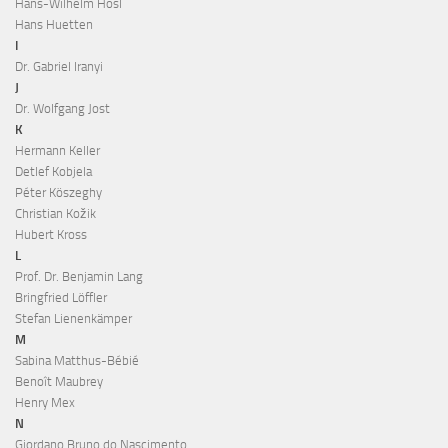
Hans-Wilhelm Hösl
Hans Huetten
I
Dr. Gabriel Iranyi
J
Dr. Wolfgang Jost
K
Hermann Keller
Detlef Kobjela
Péter Köszeghy
Christian Kožik
Hubert Kross
L
Prof. Dr. Benjamin Lang
Bringfried Löffler
Stefan Lienenkämper
M
Sabina Matthus-Bébié
Benoît Maubrey
Henry Mex
N
Giordano Bruno do Nascimento