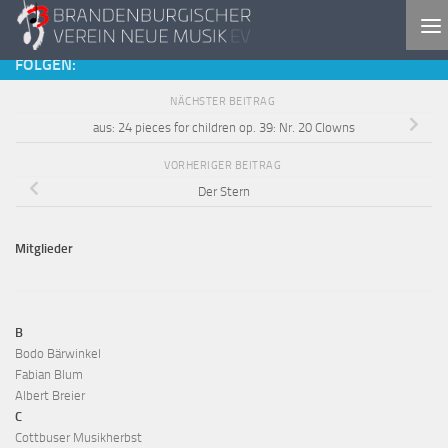
Zum Inhalt springen
FOLGEN:
NÄCHSTER BEITRAG
aus: 24 pieces for children op. 39: Nr. 20 Clowns
VORHERIGER BEITRAG
Der Stern
Mitglieder
B
Bodo Bärwinkel
Fabian Blum
Albert Breier
C
Cottbuser Musikherbst