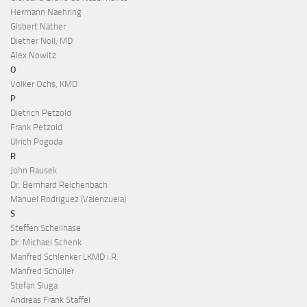
Hermann Naehring
Gisbert Näther
Diether Noll, MD
Alex Nowitz
O
Volker Ochs, KMD
P
Dietrich Petzold
Frank Petzold
Ulrich Pogoda
R
John Rausek
Dr. Bernhard Reichenbach
Manuel Rodriguez (Valenzuela)
S
Steffen Schellhase
Dr. Michael Schenk
Manfred Schlenker LKMD i.R.
Manfred Schüller
Stefan Sluga
Andreas Frank Staffel