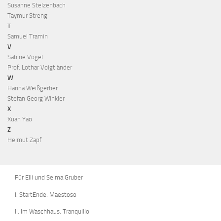
Susanne Stelzenbach
Taymur Streng
T
Samuel Tramin
V
Sabine Vogel
Prof. Lothar Voigtländer
W
Hanna Weißgerber
Stefan Georg Winkler
X
Xuan Yao
Z
Helmut Zapf
Für Elli und Selma Gruber
I. StartEnde. Maestoso
II. Im Waschhaus. Tranquillo