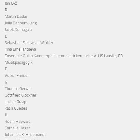
Jan Cyž
D
Martin Daske
Julia Deppert-Lang
Jacek Domagala
E
Sebastian Elikowski-Winkler
Irina Emeliantseva
Ensemble Quillo Kammerphilharmonie Uckermark e.V. HS Lausitz, FB
Musikpädagogik
F
Volker Freidel
G
Thomas Gerwin
Gottfried Glöckner
Lothar Graap
Katia Guedes
H
Robin Hayward
Cornelia Heger
Johannes K. Hildebrandt