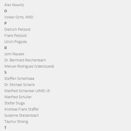
Alex Nowitz
O
Volker Ochs, KMD
P
Dietrich Petzold
Frank Petzold
Ulrich Pogoda
R
John Rausek
Dr. Bernhard Reichenbach
Manuel Rodriguez (Valenzuela)
S
Steffen Schellhase
Dr. Michael Schenk
Manfred Schlenker LKMD i.R.
Manfred Schüller
Stefan Sluga
Andreas Frank Staffel
Susanne Stelzenbach
Taymur Streng
T