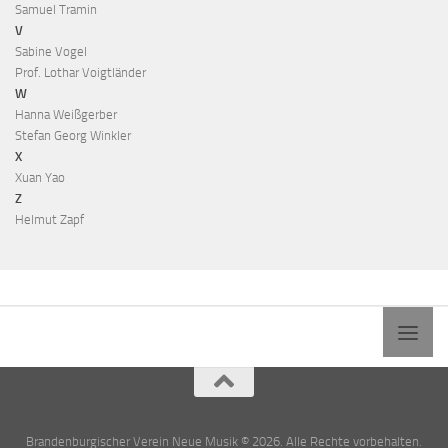
Samuel Tramin
V
Sabine Vogel
Prof. Lothar Voigtländer
W
Hanna Weißgerber
Stefan Georg Winkler
X
Xuan Yao
Z
Helmut Zapf
Brandenburgischer Verein Neue Musik © 2026. Alle Rechte vorbehalten.