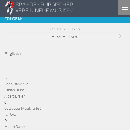
Zum Inhalt springen
FOLGEN:
NÄCHSTER BEITRAG
museum Fluxus+
Mitglieder
B
Bodo Bärwinkel
Fabian Blum
Albert Breier
C
Cottbuser Musikherbst
Jan Cyž
D
Martin Daske