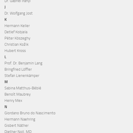
Dr. Gabriel Iranyi
J
Dr. Wolfgang Jost
K
Hermann Keller
Detlef Kobjela
Péter Köszeghy
Christian Kožik
Hubert Kross
L
Prof. Dr. Benjamin Lang
Bringfried Löffler
Stefan Lienenkämper
M
Sabina Matthus-Bébié
Benoît Maubrey
Henry Mex
N
Giordano Bruno do Nascimento
Hermann Naehring
Gisbert Näther
Diether Noll, MD