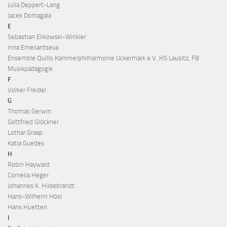
Julia Deppert-Lang
Jacek Domagala
E
Sebastian Elikowski-Winkler
Irina Emeliantseva
Ensemble Quillo Kammerphilharmonie Uckermark e.V. HS Lausitz, FB
Musikpädagogik
F
Volker Freidel
G
Thomas Gerwin
Gottfried Glöckner
Lothar Graap
Katia Guedes
H
Robin Hayward
Cornelia Heger
Johannes K. Hildebrandt
Hans-Wilhelm Hösl
Hans Huetten
I