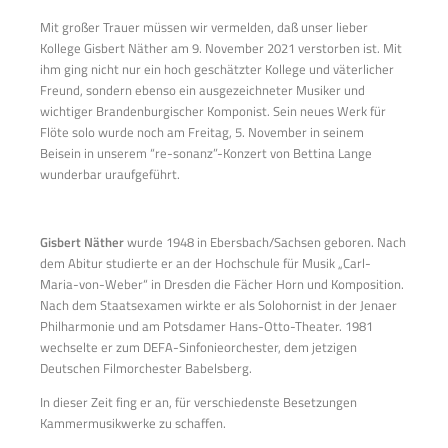
Mit großer Trauer müssen wir vermelden, daß unser lieber
Kollege Gisbert Näther am 9. November 2021 verstorben ist. Mit
ihm ging nicht nur ein hoch geschätzter Kollege und väterlicher
Freund, sondern ebenso ein ausgezeichneter Musiker und
wichtiger Brandenburgischer Komponist. Sein neues Werk für
Flöte solo wurde noch am Freitag, 5. November in seinem
Beisein in unserem “re-sonanz”-Konzert von Bettina Lange
wunderbar uraufgeführt.
Gisbert Näther
wurde 1948 in Ebersbach/Sachsen geboren. Nach
dem Abitur studierte er an der Hochschule für Musik „Carl-
Maria-von-Weber“ in Dresden die Fächer Horn und Komposition.
Nach dem Staatsexamen wirkte er als Solohornist in der Jenaer
Philharmonie und am Potsdamer Hans-Otto-Theater. 1981
wechselte er zum DEFA-Sinfonieorchester, dem jetzigen
Deutschen Filmorchester Babelsberg.
In dieser Zeit fing er an, für verschiedenste Besetzungen
Kammermusikwerke zu schaffen.