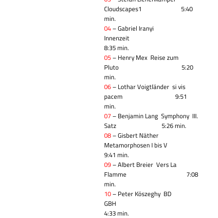
Cloudscapes1 5:40
min.
04
– Gabriel Iran
yi
Innenzeit
8:35
min.
05
– Henry Mex
Reise zum
Pluto 5:20
min.
06
– Lothar Voigtländer
si vis
pacem 9:51
min.
07
–
Benjamin Lang
Symphony
III.
Satz
5:26
min.
08
–
Gisbert Näther
Metamorphosen I bis V
9:41 min.
09
– Albert Breier
Vers La
Flamme 7:08
min.
10
– Peter Köszeghy
BD
GBH
4:33 min.