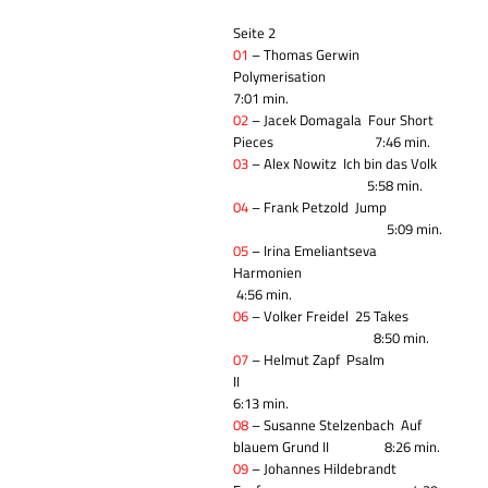
Seite 2
01
– Thomas Gerwin
Polymerisation
7:01 min.
02
– Jacek Domagala
Four Short
Pieces 7:46 min.
03
– Alex Nowitz
Ich bin das Volk
5:58
min.
04
– Frank Petzold
Jump
5:09
min.
05
– Irina Emeliantseva
Harmonien
4:56 min.
06
– Volker Freidel
25 Takes
8:50 min.
07
– Helmut Zapf
Psalm
II
6:13
min.
08
– Susanne Stelzenbach
Auf
blauem Grund II 8:26
min.
09
– Johannes Hildebrandt