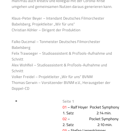
man/frau auch kreativ und kollegial mit der Corona-Krise
umgehen und gemeinsamen Nutzen daraus generieren kann.
Klaus-Peter Beyer – Intendant Deutsches Filmorchester
Babelsberg, Projektleiter „Wir für uns“
Christian Köhler – Dirigent der Produktion
Falko Duczmal – Tonmeister Deutsches Filmorchester
Babelsberg
Felix Trawoeger – Studioassistent & ProTools-Aufnahme und
Schnitt
Alex Wohlfeil – Studioassistent & ProTools-Aufnahme und
Schnitt
Volker Freidel – Projektleiter „Wir für uns“ BVNM
Thomas Gerwin – Vorsitzender BVNM e.V., Herausgeber der
Doppel-CD
Seite 1
01
– Ralf Hoyer
Pocket Symphony
1. Satz
2:14 min.
02
–
Pocket Symphony
2. Satz
2:10 min.
03
– Stefan Lienenkämper