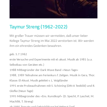
Taymur Streng (1962-2022)
Mit großer Trauer müssen wir vermelden, daß unser lieber
Kollege Taymur Streng im Mai 2022 verstorben ist. Wir werden
ihm ein ehrendes Gedenken bewahren.
geb. 5.7.1962
erste Versuche und Experimente mit el.-akust. Musik ab 1981 (u.a.
Selbstbau von Geräten etc.)
1988 Mitbegründer der Dark Wave Band »Neun Tage«
1988, 1989 Teilnahme am Ferienkurs f. Zeitgen. Musik in Gera, Thür.
Klasse: El-Akust. Musik geleitet v. L. Voigtländer
1991 erste Probeaufnahmen mit S. Schöning (DIN-A Testbild) und R.
Glofke (Neun Tage)
1995 Mitbegründer des »Ens. Kunstkopf« (D. Specht, P. Laschet, M.
Machlitt, T. Streng)
ab 1995 Tonsatz und Gehörbildung bei Helmut Zapf