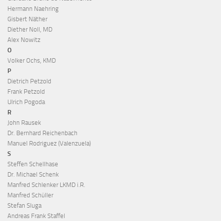
Hermann Naehring
Gisbert Näther
Diether Noll, MD
Alex Nowitz
O
Volker Ochs, KMD
P
Dietrich Petzold
Frank Petzold
Ulrich Pogoda
R
John Rausek
Dr. Bernhard Reichenbach
Manuel Rodriguez (Valenzuela)
S
Steffen Schellhase
Dr. Michael Schenk
Manfred Schlenker LKMD i.R.
Manfred Schüller
Stefan Sluga
Andreas Frank Staffel