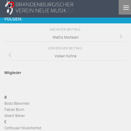
Zum Inhalt springen
FOLGEN:
NÄCHSTER BEITRAG
Mattis Morteani
VORHERIGER BEITRAG
Volker Hühne
Mitglieder
B
Bodo Bärwinkel
Fabian Blum
Albert Breier
C
Cottbuser Musikherbst