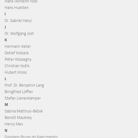
Hans-Wilhelm Hösl
Hans Huetten
I
Dr. Gabriel Iranyi
J
Dr. Wolfgang Jost
K
Hermann Keller
Detlef Kobjela
Péter Köszeghy
Christian Kožik
Hubert Kross
L
Prof. Dr. Benjamin Lang
Bringfried Löffler
Stefan Lienenkämper
M
Sabina Matthus-Bébié
Benoît Maubrey
Henry Mex
N
Giordano Bruno do Nascimento