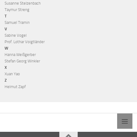
Susanne Stelzenbach
Taymur Streng
T
Samuel Tramin
V
Sabine Vogel
Prof. Lothar Voigtländer
W
Hanna Weißgerber
Stefan Georg Winkler
X
Xuan Yao
Z
Helmut Zapf