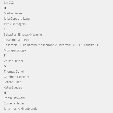
Jan Cyž
D
Martin Daske
Julia Deppert-Lang
Jacek Domagala
E
Sebastian Elikowski-Winkler
Irina Emeliantseva
Ensemble Quillo Kammerphilharmonie Uckermark e.V. HS Lausitz, FB
Musikpädagogik
F
Volker Freidel
G
Thomas Gerwin
Gottfried Glöckner
Lothar Graap
Katia Guedes
H
Robin Hayward
Cornelia Heger
Johannes K. Hildebrandt