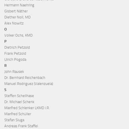
Hermann Naehring
Gisbert Näther
Diether Noll, MD
Alex Nowitz
O
Volker Ochs, KMD
P
Dietrich Petzold
Frank Petzold
Ulrich Pogoda
R
John Rausek
Dr. Bernhard Reichenbach
Manuel Rodriguez (Valenzuela)
S
Steffen Schellhase
Dr. Michael Schenk
Manfred Schlenker LKMD i.R.
Manfred Schüller
Stefan Sluga
Andreas Frank Staffel