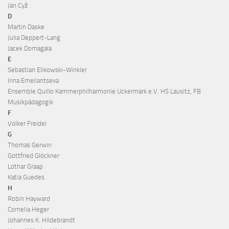
Jan Cyž
D
Martin Daske
Julia Deppert-Lang
Jacek Domagala
E
Sebastian Elikowski-Winkler
Irina Emeliantseva
Ensemble Quillo Kammerphilharmonie Uckermark e.V. HS Lausitz, FB
Musikpädagogik
F
Volker Freidel
G
Thomas Gerwin
Gottfried Glöckner
Lothar Graap
Katia Guedes
H
Robin Hayward
Cornelia Heger
Johannes K. Hildebrandt