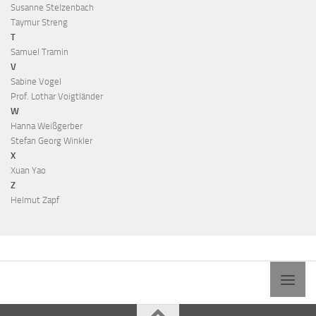
Susanne Stelzenbach
Taymur Streng
T
Samuel Tramin
V
Sabine Vogel
Prof. Lothar Voigtländer
W
Hanna Weißgerber
Stefan Georg Winkler
X
Xuan Yao
Z
Helmut Zapf