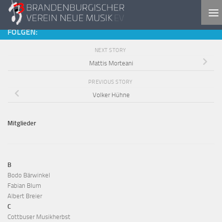
Skip to content
FOLGEN:
NEXT STORY
Mattis Morteani
PREVIOUS STORY
Volker Hühne
Mitglieder
B
Bodo Bärwinkel
Fabian Blum
Albert Breier
C
Cottbuser Musikherbst