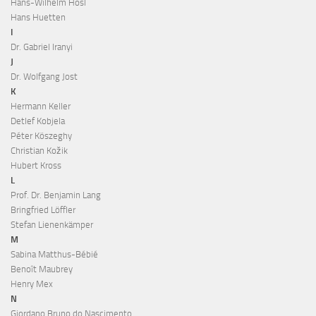
Hans-Wilhelm Hösl
Hans Huetten
I
Dr. Gabriel Iranyi
J
Dr. Wolfgang Jost
K
Hermann Keller
Detlef Kobjela
Péter Köszeghy
Christian Kožik
Hubert Kross
L
Prof. Dr. Benjamin Lang
Bringfried Löffler
Stefan Lienenkämper
M
Sabina Matthus-Bébié
Benoît Maubrey
Henry Mex
N
Giordano Bruno do Nascimento