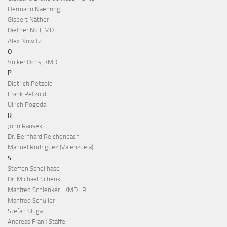
Hermann Naehring
Gisbert Näther
Diether Noll, MD
Alex Nowitz
O
Volker Ochs, KMD
P
Dietrich Petzold
Frank Petzold
Ulrich Pogoda
R
John Rausek
Dr. Bernhard Reichenbach
Manuel Rodriguez (Valenzuela)
S
Steffen Schellhase
Dr. Michael Schenk
Manfred Schlenker LKMD i.R.
Manfred Schüller
Stefan Sluga
Andreas Frank Staffel