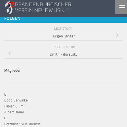
Skip to content
FOLGEN:
NEXT STORY
Jürgen Ganzer
PREVIOUS STORY
Dmitri Kabalevsky
Mitglieder
B
Bodo Bärwinkel
Fabian Blum
Albert Breier
C
Cottbuser Musikherbst