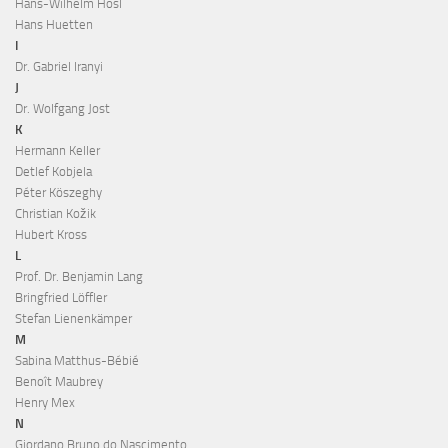
Hans-Wilhelm Hösl
Hans Huetten
I
Dr. Gabriel Iranyi
J
Dr. Wolfgang Jost
K
Hermann Keller
Detlef Kobjela
Péter Köszeghy
Christian Kožik
Hubert Kross
L
Prof. Dr. Benjamin Lang
Bringfried Löffler
Stefan Lienenkämper
M
Sabina Matthus-Bébié
Benoît Maubrey
Henry Mex
N
Giordano Bruno do Nascimento