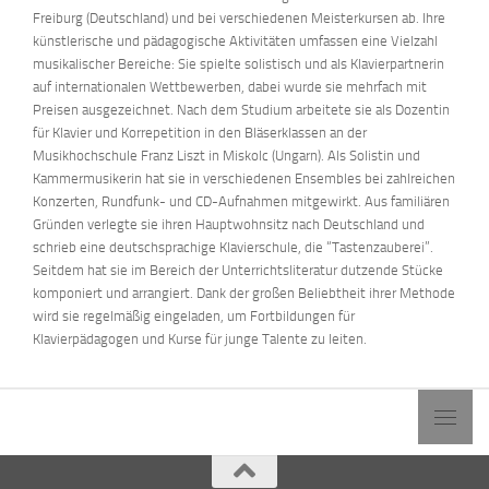
Freiburg (Deutschland) und bei verschiedenen Meisterkursen ab.
Ihre
künstlerische und pädagogische Aktivitäten umfassen eine Vielzahl
musikalischer Bereiche:
Sie spielte solistisch und als Klavierpartnerin
auf internationalen Wettbewerben, dabei wurde sie mehrfach mit
Preisen ausgezeichnet.
Nach dem Studium arbeitete sie als Dozentin
für Klavier und Korrepetition in den Bläserklassen an der
Musikhochschule Franz Liszt in Miskolc
(Ungarn). Als Solistin und
Kammermusikerin hat sie in verschiedenen Ensembles bei zahlreichen
Konzerten, Rundfunk- und CD-Aufnahmen
mitgewirkt.
Aus familiären
Gründen verlegte sie ihren Hauptwohnsitz nach Deutschland und
schrieb eine deutschsprachige Klavierschule, die “Tastenzauberei”.
Seitdem hat sie im Bereich der Unterrichtsliteratur dutzende Stücke
komponiert und arrangiert.
Dank der großen Beliebtheit ihrer Methode
wird sie regelmäßig eingeladen, um Fortbildungen für
Klavierpädagogen und Kurse für junge Talente zu
leiten.