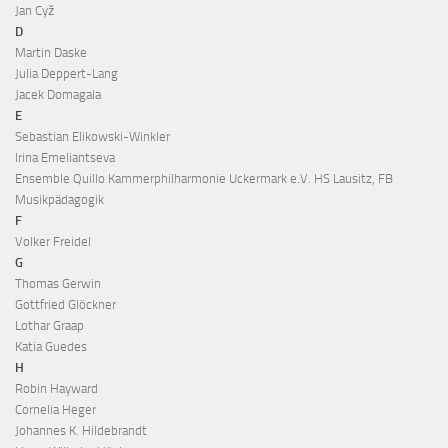
Jan Cyž
D
Martin Daske
Julia Deppert-Lang
Jacek Domagala
E
Sebastian Elikowski-Winkler
Irina Emeliantseva
Ensemble Quillo Kammerphilharmonie Uckermark e.V. HS Lausitz, FB
Musikpädagogik
F
Volker Freidel
G
Thomas Gerwin
Gottfried Glöckner
Lothar Graap
Katia Guedes
H
Robin Hayward
Cornelia Heger
Johannes K. Hildebrandt