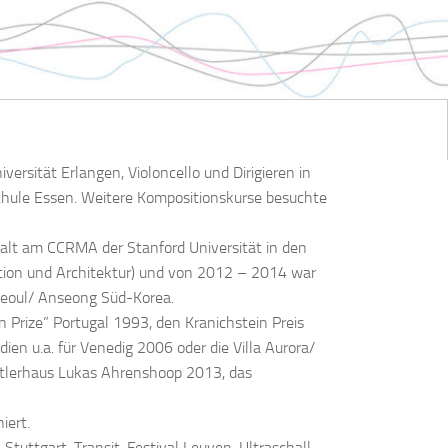
ersität Erlangen, Violoncello und Dirigieren in
hule Essen. Weitere Kompositionskurse besuchte
alt am CCRMA der Stanford Universität in den
tion und Architektur) und von 2012 – 2014 war
 Seoul/ Anseong Süd-Korea.
n Prize” Portugal 1993, den Kranichstein Preis
en u.a. für Venedig 2006 oder die Villa Aurora/
stlerhaus Lukas Ahrenshoop 2013, das
iert.
 Stuttgart, Transit-Festival Leuven, Ultraschall