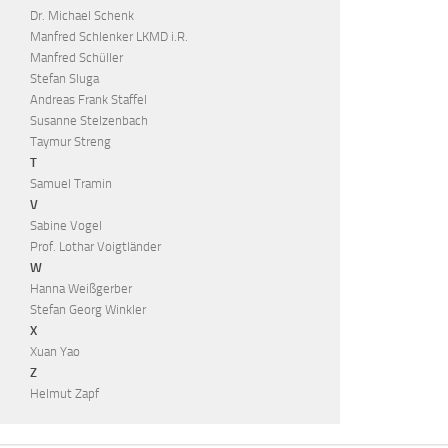
Dr. Michael Schenk
Manfred Schlenker LKMD i.R.
Manfred Schüller
Stefan Sluga
Andreas Frank Staffel
Susanne Stelzenbach
Taymur Streng
T
Samuel Tramin
V
Sabine Vogel
Prof. Lothar Voigtländer
W
Hanna Weißgerber
Stefan Georg Winkler
X
Xuan Yao
Z
Helmut Zapf