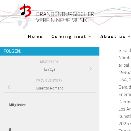
Skip to content
Home
Coming next
About us
Gerald
FOLGEN:
Nürnbe
NEXT STORY
er bei
Jan Cyž
1996/9
USA, 2
PREVIOUS STORY
Gerald
Lorenzo Romano
Er erh
Darmst
Mitglieder
Los An
Künst
2025 w
B
Er hat