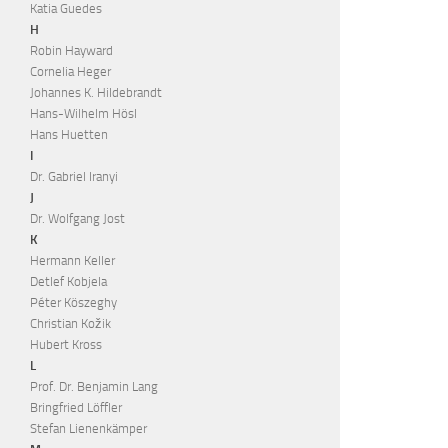
Katia Guedes
H
Robin Hayward
Cornelia Heger
Johannes K. Hildebrandt
Hans-Wilhelm Hösl
Hans Huetten
I
Dr. Gabriel Iranyi
J
Dr. Wolfgang Jost
K
Hermann Keller
Detlef Kobjela
Péter Köszeghy
Christian Kožik
Hubert Kross
L
Prof. Dr. Benjamin Lang
Bringfried Löffler
Stefan Lienenkämper