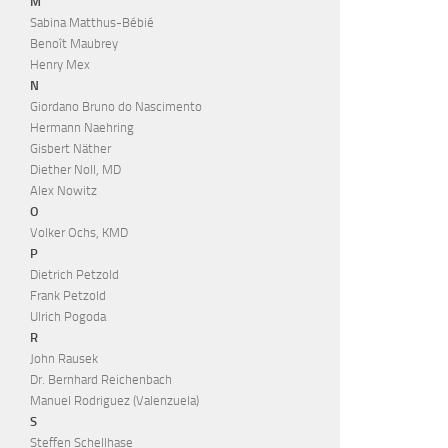
M
Sabina Matthus-Bébié
Benoît Maubrey
Henry Mex
N
Giordano Bruno do Nascimento
Hermann Naehring
Gisbert Näther
Diether Noll, MD
Alex Nowitz
O
Volker Ochs, KMD
P
Dietrich Petzold
Frank Petzold
Ulrich Pogoda
R
John Rausek
Dr. Bernhard Reichenbach
Manuel Rodriguez (Valenzuela)
S
Steffen Schellhase