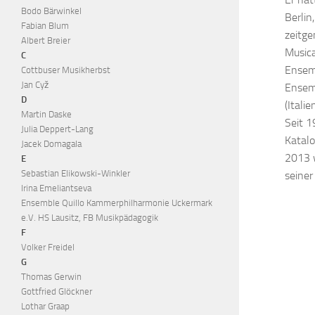
Bodo Bärwinkel
Berlin
Fabian Blum
zeitge
Albert Breier
Musica
C
Ensemb
Cottbuser Musikherbst
Jan Cyž
Ensemb
D
(Itali
Martin Daske
Seit 1
Julia Deppert-Lang
Katalo
Jacek Domagala
2013 w
E
Sebastian Elikowski-Winkler
seiner
Irina Emeliantseva
Ensemble Quillo Kammerphilharmonie Uckermark
e.V. HS Lausitz, FB Musikpädagogik
F
Volker Freidel
G
Thomas Gerwin
Gottfried Glöckner
Lothar Graap