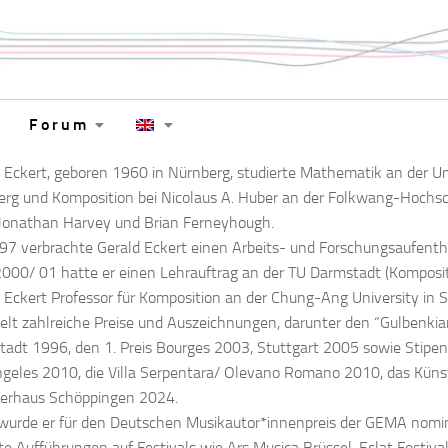
Forum
 Eckert, geboren 1960 in Nürnberg, studierte Mathematik an der Univ
rg und Komposition bei Nicolaus A. Huber an der Folkwang-Hochsc
 Jonathan Harvey und Brian Ferneyhough.
7 verbrachte Gerald Eckert einen Arbeits- und Forschungsaufenth
000/ 01 hatte er einen Lehrauftrag an der TU Darmstadt (Komposi
 Eckert Professor für Komposition an der Chung-Ang University in
ielt zahlreiche Preise und Auszeichnungen, darunter den “Gulbenkia
adt 1996, den 1. Preis Bourges 2003, Stuttgart 2005 sowie Stipendi
geles 2010, die Villa Serpentara/ Olevano Romano 2010, das Kün
lerhaus Schöppingen 2024.
urde er für den Deutschen Musikautor*innenpreis der GEMA nomin
te Aufführungen auf Festivals wie Ars Musica Brüssel, Eclat Festival