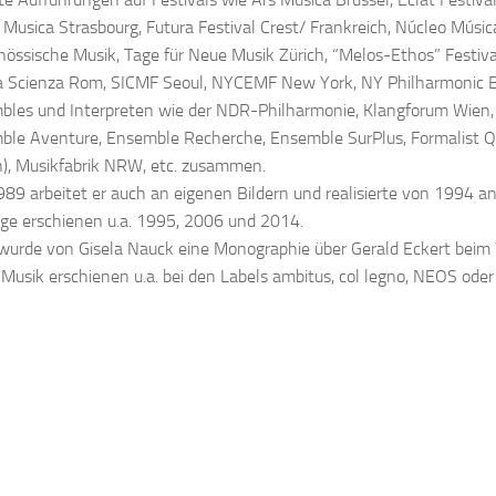
, Musica Strasbourg, Futura Festival Crest/ Frankreich, Núcleo Mús
nössische Musik, Tage für Neue Musik Zürich, “Melos-Ethos” Festival
 Scienza Rom, SICMF Seoul, NYCEMF New York, NY Philharmonic Bie
les und Interpreten wie der NDR-Philharmonie, Klangforum Wien,
le Aventure, Ensemble Recherche, Ensemble SurPlus, Formalist Q
en), Musikfabrik NRW, etc. zusammen.
989 arbeitet er auch an eigenen Bildern und realisierte von 1994 a
ge erschienen u.a. 1995, 2006 und 2014.
urde von Gisela Nauck eine Monographie über Gerald Eckert beim W
 Musik erschienen u.a. bei den Labels ambitus, col legno, NEOS oder