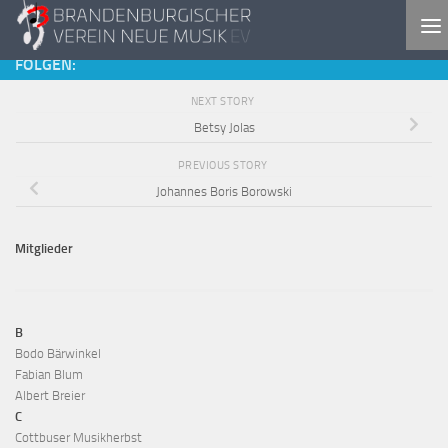
Skip to content
FOLGEN:
NEXT STORY
Betsy Jolas
PREVIOUS STORY
Johannes Boris Borowski
Mitglieder
B
Bodo Bärwinkel
Fabian Blum
Albert Breier
C
Cottbuser Musikherbst