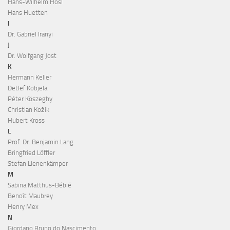
Hans-Wilhelm Hösl
Hans Huetten
I
Dr. Gabriel Iranyi
J
Dr. Wolfgang Jost
K
Hermann Keller
Detlef Kobjela
Péter Köszeghy
Christian Kožik
Hubert Kross
L
Prof. Dr. Benjamin Lang
Bringfried Löffler
Stefan Lienenkämper
M
Sabina Matthus-Bébié
Benoît Maubrey
Henry Mex
N
Giordano Bruno do Nascimento