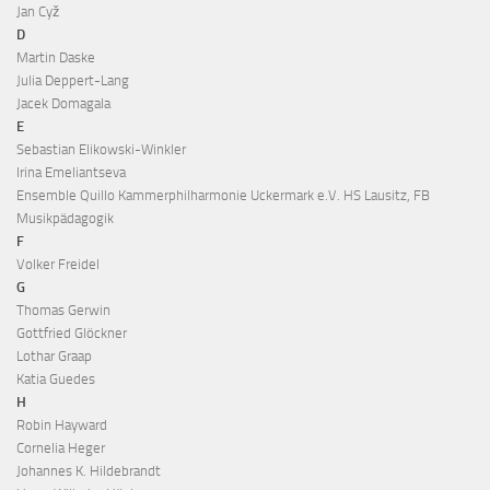
Jan Cyž
D
Martin Daske
Julia Deppert-Lang
Jacek Domagala
E
Sebastian Elikowski-Winkler
Irina Emeliantseva
Ensemble Quillo Kammerphilharmonie Uckermark e.V. HS Lausitz, FB
Musikpädagogik
F
Volker Freidel
G
Thomas Gerwin
Gottfried Glöckner
Lothar Graap
Katia Guedes
H
Robin Hayward
Cornelia Heger
Johannes K. Hildebrandt