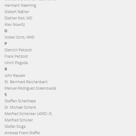
Hermann Naehring
Gisbert Näther
Diether Noll, MD
Alex Nowitz
O
Volker Ochs, KMD
P
Dietrich Petzold
Frank Petzold
Ulrich Pogoda
R
John Rausek
Dr. Bernhard Reichenbach
Manuel Rodriguez (Valenzuela)
S
Steffen Schellhase
Dr. Michael Schenk
Manfred Schlenker LKMD i.R.
Manfred Schüller
Stefan Sluga
Andreas Frank Staffel