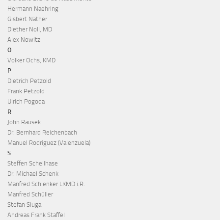
Hermann Naehring
Gisbert Näther
Diether Noll, MD
Alex Nowitz
O
Volker Ochs, KMD
P
Dietrich Petzold
Frank Petzold
Ulrich Pogoda
R
John Rausek
Dr. Bernhard Reichenbach
Manuel Rodriguez (Valenzuela)
S
Steffen Schellhase
Dr. Michael Schenk
Manfred Schlenker LKMD i.R.
Manfred Schüller
Stefan Sluga
Andreas Frank Staffel