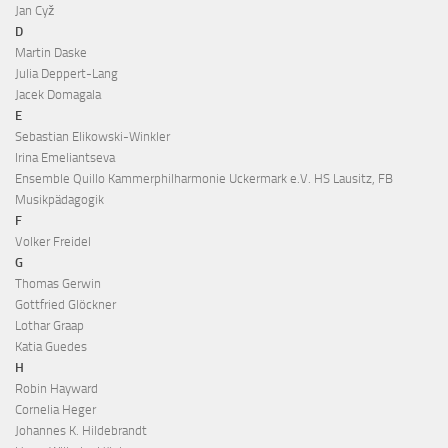
Jan Cyž
D
Martin Daske
Julia Deppert-Lang
Jacek Domagala
E
Sebastian Elikowski-Winkler
Irina Emeliantseva
Ensemble Quillo Kammerphilharmonie Uckermark e.V. HS Lausitz, FB
Musikpädagogik
F
Volker Freidel
G
Thomas Gerwin
Gottfried Glöckner
Lothar Graap
Katia Guedes
H
Robin Hayward
Cornelia Heger
Johannes K. Hildebrandt