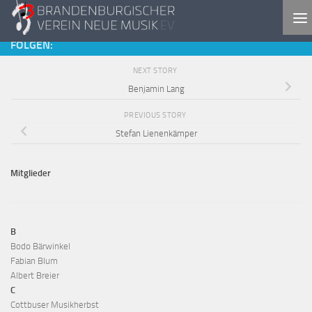
Skip to content
FOLGEN:
NEXT STORY
Benjamin Lang
PREVIOUS STORY
Stefan Lienenkämper
Mitglieder
B
Bodo Bärwinkel
Fabian Blum
Albert Breier
C
Cottbuser Musikherbst