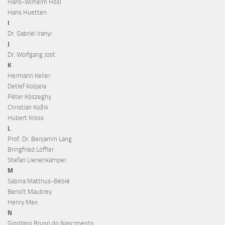
Hans-Wilhelm Hösl
Hans Huetten
I
Dr. Gabriel Iranyi
J
Dr. Wolfgang Jost
K
Hermann Keller
Detlef Kobjela
Péter Köszeghy
Christian Kožik
Hubert Kross
L
Prof. Dr. Benjamin Lang
Bringfried Löffler
Stefan Lienenkämper
M
Sabina Matthus-Bébié
Benoît Maubrey
Henry Mex
N
Giordano Bruno do Nascimento