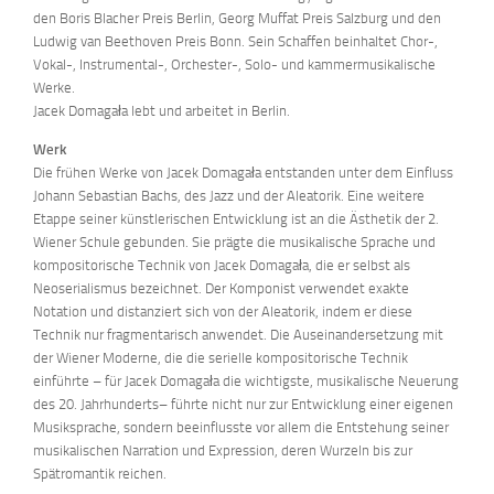
den Boris Blacher Preis Berlin, Georg Muffat Preis Salzburg und den
Ludwig van Beethoven Preis Bonn. Sein Schaffen beinhaltet Chor-,
Vokal-, Instrumental-, Orchester-, Solo- und kammermusikalische
Werke.
Jacek Domagała lebt und arbeitet in Berlin.
Werk
Die frühen Werke von Jacek Domagała entstanden unter dem Einfluss
Johann Sebastian Bachs, des Jazz und der Aleatorik. Eine weitere
Etappe seiner künstlerischen Entwicklung ist an die Ästhetik der 2.
Wiener Schule gebunden. Sie prägte die musikalische Sprache und
kompositorische Technik von Jacek Domagała, die er selbst als
Neoserialismus bezeichnet. Der Komponist verwendet exakte
Notation und distanziert sich von der Aleatorik, indem er diese
Technik nur fragmentarisch anwendet. Die Auseinandersetzung mit
der Wiener Moderne, die die serielle kompositorische Technik
einführte – für Jacek Domagała die wichtigste, musikalische Neuerung
des 20. Jahrhunderts– führte nicht nur zur Entwicklung einer eigenen
Musiksprache, sondern beeinflusste vor allem die Entstehung seiner
musikalischen Narration und Expression, deren Wurzeln bis zur
Spätromantik reichen.