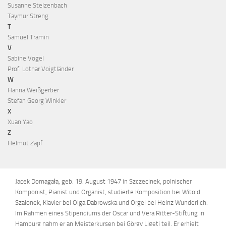
Susanne Stelzenbach
Taymur Streng
T
Samuel Tramin
V
Sabine Vogel
Prof. Lothar Voigtländer
W
Hanna Weißgerber
Stefan Georg Winkler
X
Xuan Yao
Z
Helmut Zapf
Jacek Domagała, geb. 19. August 1947 in Szczecinek, polnischer
Komponist, Pianist und Organist, studierte Komposition bei Witold
Szalonek, Klavier bei Olga Dabrowska und Orgel bei Heinz Wunderlich.
Im Rahmen eines Stipendiums der Oscar und Vera Ritter-Stiftung in
Hamburg nahm er an Meisterkursen bei Görgy Ligeti teil. Er erhielt