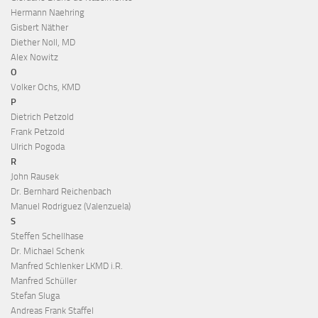
Hermann Naehring
Gisbert Näther
Diether Noll, MD
Alex Nowitz
O
Volker Ochs, KMD
P
Dietrich Petzold
Frank Petzold
Ulrich Pogoda
R
John Rausek
Dr. Bernhard Reichenbach
Manuel Rodriguez (Valenzuela)
S
Steffen Schellhase
Dr. Michael Schenk
Manfred Schlenker LKMD i.R.
Manfred Schüller
Stefan Sluga
Andreas Frank Staffel