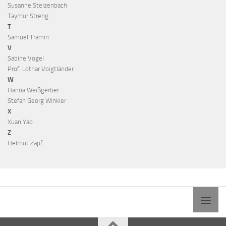
Susanne Stelzenbach
Taymur Streng
T
Samuel Tramin
V
Sabine Vogel
Prof. Lothar Voigtländer
W
Hanna Weißgerber
Stefan Georg Winkler
X
Xuan Yao
Z
Helmut Zapf