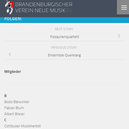
Skip to content
FOLGEN:
NEXT STORY
Posaunenquartett
PREVIOUS STORY
Ensemble Querklang
Mitglieder
B
Bodo Bärwinkel
Fabian Blum
Albert Breier
C
Cottbuser Musikherbst