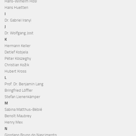
Hans-Wilhelm Hösl
Hans Huetten
I
Dr. Gabriel Iranyi
J
Dr. Wolfgang Jost
K
Hermann Keller
Detlef Kobjela
Péter Köszeghy
Christian Kožik
Hubert Kross
L
Prof. Dr. Benjamin Lang
Bringfried Löffler
Stefan Lienenkämper
M
Sabina Matthus-Bébié
Benoît Maubrey
Henry Mex
N
Giordano Bruno do Nascimento