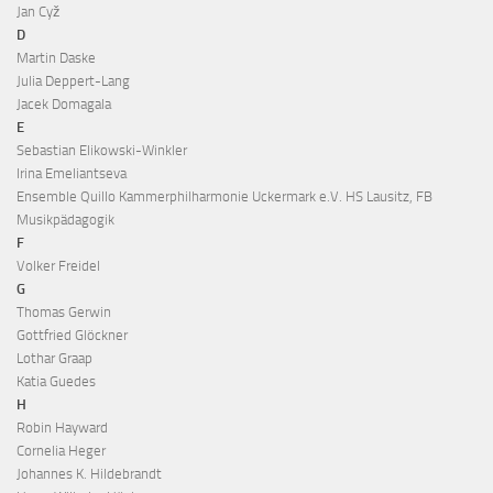
Jan Cyž
D
Martin Daske
Julia Deppert-Lang
Jacek Domagala
E
Sebastian Elikowski-Winkler
Irina Emeliantseva
Ensemble Quillo Kammerphilharmonie Uckermark e.V. HS Lausitz, FB
Musikpädagogik
F
Volker Freidel
G
Thomas Gerwin
Gottfried Glöckner
Lothar Graap
Katia Guedes
H
Robin Hayward
Cornelia Heger
Johannes K. Hildebrandt