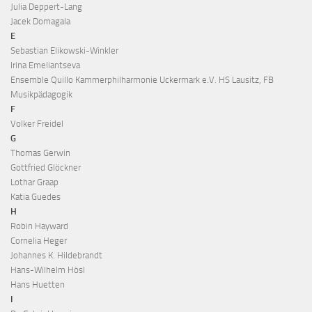
Julia Deppert-Lang
Jacek Domagala
E
Sebastian Elikowski-Winkler
Irina Emeliantseva
Ensemble Quillo Kammerphilharmonie Uckermark e.V. HS Lausitz, FB
Musikpädagogik
F
Volker Freidel
G
Thomas Gerwin
Gottfried Glöckner
Lothar Graap
Katia Guedes
H
Robin Hayward
Cornelia Heger
Johannes K. Hildebrandt
Hans-Wilhelm Hösl
Hans Huetten
I