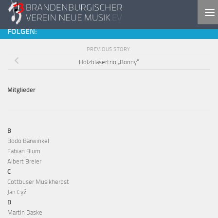
Skip to content
FOLGEN:
PREVIOUS STORY
Holzbläsertrio „Bonny“
Mitglieder
B
Bodo Bärwinkel
Fabian Blum
Albert Breier
C
Cottbuser Musikherbst
Jan Cyž
D
Martin Daske