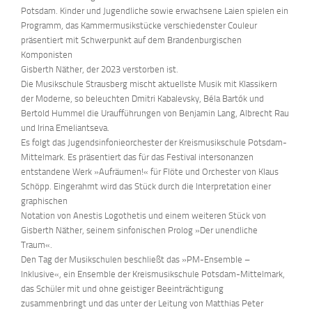
Potsdam. Kinder und Jugendliche sowie erwachsene Laien spielen ein
Programm, das Kammermusikstücke verschiedenster Couleur
präsentiert mit Schwerpunkt auf dem Brandenburgischen
Komponisten
Gisberth Näther, der 2023 verstorben ist.
Die Musikschule Strausberg mischt aktuellste Musik mit Klassikern
der Moderne, so beleuchten Dmitri Kabalevsky, Béla Bartók und
Bertold Hummel die Uraufführungen von Benjamin Lang, Albrecht Rau
und Irina Emeliantseva.
Es folgt das Jugendsinfonieorchester der Kreismusikschule Potsdam-
Mittelmark. Es präsentiert das für das Festival intersonanzen
entstandene Werk »Aufräumen!« für Flöte und Orchester von Klaus
Schöpp. Eingerahmt wird das Stück durch die Interpretation einer
graphischen
Notation von Anestis Logothetis und einem weiteren Stück von
Gisberth Näther, seinem sinfonischen Prolog »Der unendliche
Traum«.
Den Tag der Musikschulen beschließt das »PM-Ensemble –
Inklusive«, ein Ensemble der Kreismusikschule Potsdam-Mittelmark,
das Schüler mit und ohne geistiger Beeinträchtigung
zusammenbringt und das unter der Leitung von Matthias Peter