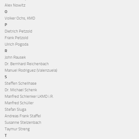
Alex Nowitz
O
Volker Ochs, KMD
P
Dietrich Petzold
Frank Petzold
Ulrich Pogoda
R
John Rausek
Dr. Bernhard Reichenbach
Manuel Rodriguez (Valenzuela)
S
Steffen Schellhase
Dr. Michael Schenk
Manfred Schlenker LKMD i.R.
Manfred Schüller
Stefan Sluga
Andreas Frank Staffel
Susanne Stelzenbach
Taymur Streng
T