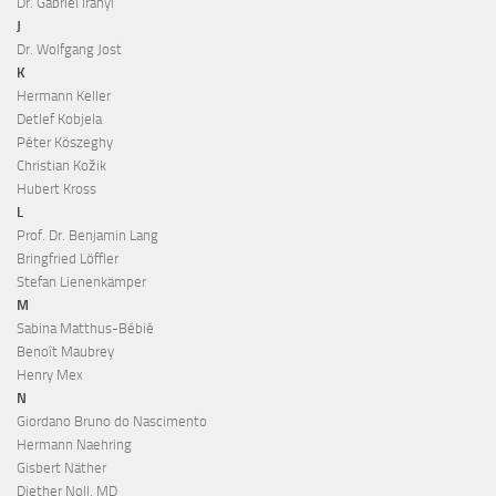
Dr. Gabriel Iranyi
J
Dr. Wolfgang Jost
K
Hermann Keller
Detlef Kobjela
Péter Köszeghy
Christian Kožik
Hubert Kross
L
Prof. Dr. Benjamin Lang
Bringfried Löffler
Stefan Lienenkämper
M
Sabina Matthus-Bébié
Benoît Maubrey
Henry Mex
N
Giordano Bruno do Nascimento
Hermann Naehring
Gisbert Näther
Diether Noll, MD