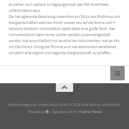
es kamen noch weitere Schlagzeugschüler des PM-Ensembles
unterstützend dazu.
Die hier agierende Besetzung präsentiert ein Stück aus Rhythmus und
Klanglandschaften welches immer wieder neu auf der Bühne und in
Sessions entsteht. Improvisation spielt dabei eine große Rolle. Das
Instrumentarium kann immer wieder variabel zusammengestellt
werden, mal ausschließlich mit akustischen Instrumenten, mal als Mix
mit Electronics. Einzig die Stimme wird live elektronisch verarbeitet,
um damit eine eigene und tragende Klanglandschaft zu schaffen.
Brandenburgischer Verein Neue Musik © 2026. Alle Rechte vorbehalten.
Powered by
- Designed with the
Hueman theme