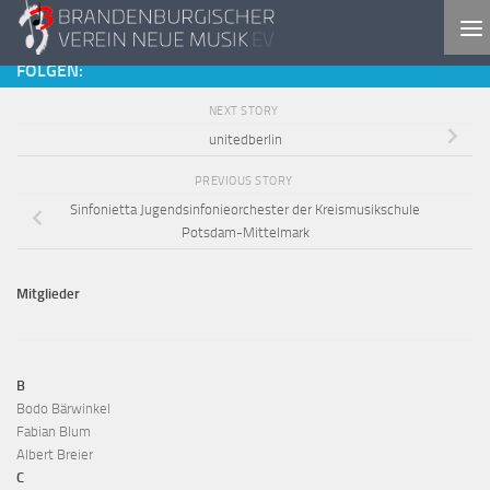
Skip to content
FOLGEN:
NEXT STORY
unitedberlin
PREVIOUS STORY
Sinfonietta Jugendsinfonieorchester der Kreismusikschule
Potsdam-Mittelmark
Mitglieder
B
Bodo Bärwinkel
Fabian Blum
Albert Breier
C