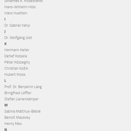
Johannes K. Hildebrandt
Hans-Wilhelm Hösl
Hans Huetten
I
Dr. Gabriel Iranyi
J
Dr. Wolfgang Jost
K
Hermann Keller
Detlef Kobjela
Péter Köszeghy
Christian Kožik
Hubert Kross
L
Prof. Dr. Benjamin Lang
Bringfried Löffler
Stefan Lienenkämper
M
Sabina Matthus-Bébié
Benoît Maubrey
Henry Mex
N