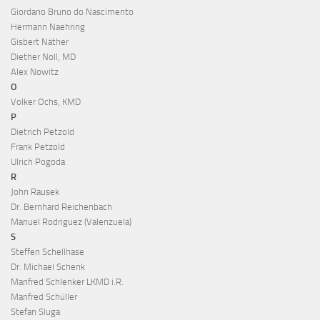
Giordano Bruno do Nascimento
Hermann Naehring
Gisbert Näther
Diether Noll, MD
Alex Nowitz
O
Volker Ochs, KMD
P
Dietrich Petzold
Frank Petzold
Ulrich Pogoda
R
John Rausek
Dr. Bernhard Reichenbach
Manuel Rodriguez (Valenzuela)
S
Steffen Schellhase
Dr. Michael Schenk
Manfred Schlenker LKMD i.R.
Manfred Schüller
Stefan Sluga