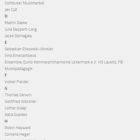
Cottbuser Musikherbst
Jan Cyž
D
Martin Daske
Julia Deppert-Lang
Jacek Domagala
E
Sebastian Elikowski-Winkler
Irina Emeliantseva
Ensemble Quillo Kammerphilharmonie Uckermark e.V. HS Lausitz, FB
Musikpädagogik
F
Volker Freidel
G
Thomas Gerwin
Gottfried Glöckner
Lothar Graap
Katia Guedes
H
Robin Hayward
Cornelia Heger