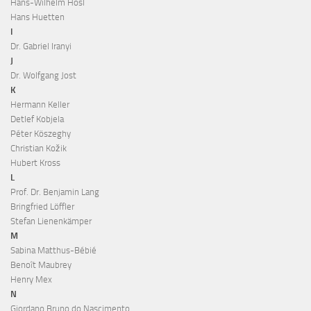
Hans-Wilhelm Hösl
Hans Huetten
I
Dr. Gabriel Iranyi
J
Dr. Wolfgang Jost
K
Hermann Keller
Detlef Kobjela
Péter Köszeghy
Christian Kožik
Hubert Kross
L
Prof. Dr. Benjamin Lang
Bringfried Löffler
Stefan Lienenkämper
M
Sabina Matthus-Bébié
Benoît Maubrey
Henry Mex
N
Giordano Bruno do Nascimento