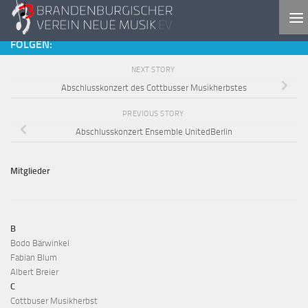
Skip to content
FOLGEN:
NEXT STORY
Abschlusskonzert des Cottbusser Musikherbstes
PREVIOUS STORY
Abschlusskonzert Ensemble UnitedBerlin
Mitglieder
B
Bodo Bärwinkel
Fabian Blum
Albert Breier
C
Cottbuser Musikherbst