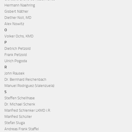
Hermann Naehring
Gisbert Näther
Diether Noll, MD
Alex Nowitz
O
Volker Ochs, KMD
P
Dietrich Petzold
Frank Petzold
Ulrich Pogoda
R
John Rausek
Dr. Bernhard Reichenbach
Manuel Rodriguez (Valenzuela)
S
Steffen Schellhase
Dr. Michael Schenk
Manfred Schlenker LKMD i.R.
Manfred Schüller
Stefan Sluga
Andreas Frank Staffel