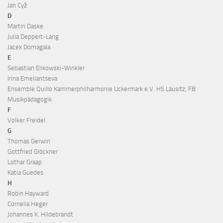
Jan Cyž
D
Martin Daske
Julia Deppert-Lang
Jacek Domagala
E
Sebastian Elikowski-Winkler
Irina Emeliantseva
Ensemble Quillo Kammerphilharmonie Uckermark e.V. HS Lausitz, FB
Musikpädagogik
F
Volker Freidel
G
Thomas Gerwin
Gottfried Glöckner
Lothar Graap
Katia Guedes
H
Robin Hayward
Cornelia Heger
Johannes K. Hildebrandt