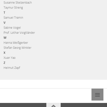
Susanne Stelzenbach
Taymur Streng
T
Samuel Tramin
V
Sabine Vogel
Prof. Lothar Voigtländer
W
Hanna Weißgerber
Stefan Georg Winkler
X
Xuan Yao
Z
Helmut Zapf