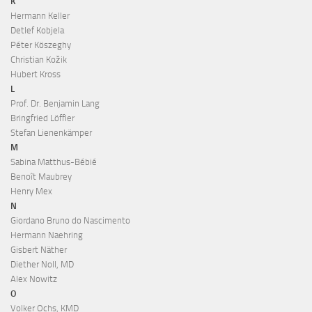
K
Hermann Keller
Detlef Kobjela
Péter Köszeghy
Christian Kožik
Hubert Kross
L
Prof. Dr. Benjamin Lang
Bringfried Löffler
Stefan Lienenkämper
M
Sabina Matthus-Bébié
Benoît Maubrey
Henry Mex
N
Giordano Bruno do Nascimento
Hermann Naehring
Gisbert Näther
Diether Noll, MD
Alex Nowitz
O
Volker Ochs, KMD