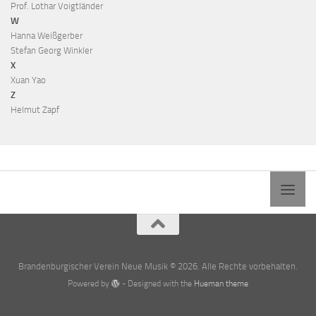
Prof. Lothar Voigtländer
W
Hanna Weißgerber
Stefan Georg Winkler
X
Xuan Yao
Z
Helmut Zapf
Brandenburgischer Verein Neue Musik © 2026. Alle Rechte vorbehalten.
Powered by
- Designed with the
Hueman theme