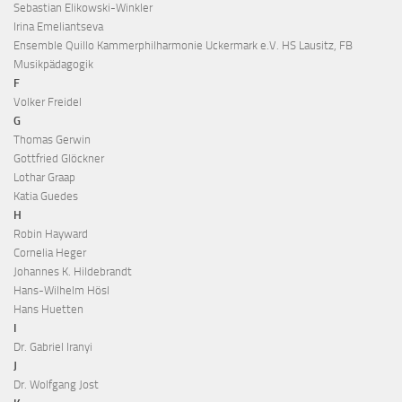
Sebastian Elikowski-Winkler
Irina Emeliantseva
Ensemble Quillo Kammerphilharmonie Uckermark e.V. HS Lausitz, FB
Musikpädagogik
F
Volker Freidel
G
Thomas Gerwin
Gottfried Glöckner
Lothar Graap
Katia Guedes
H
Robin Hayward
Cornelia Heger
Johannes K. Hildebrandt
Hans-Wilhelm Hösl
Hans Huetten
I
Dr. Gabriel Iranyi
J
Dr. Wolfgang Jost