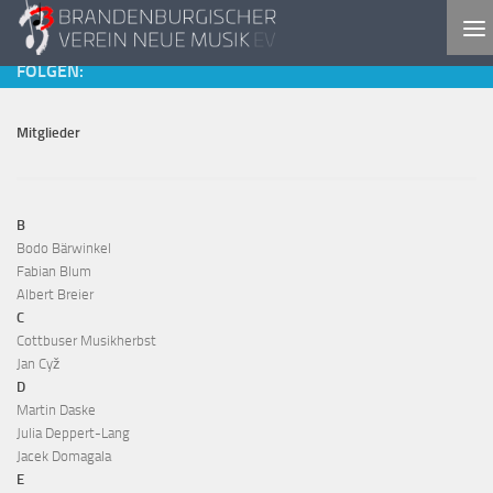
Skip to content
FOLGEN:
Mitglieder
B
Bodo Bärwinkel
Fabian Blum
Albert Breier
C
Cottbuser Musikherbst
Jan Cyž
D
Martin Daske
Julia Deppert-Lang
Jacek Domagala
E