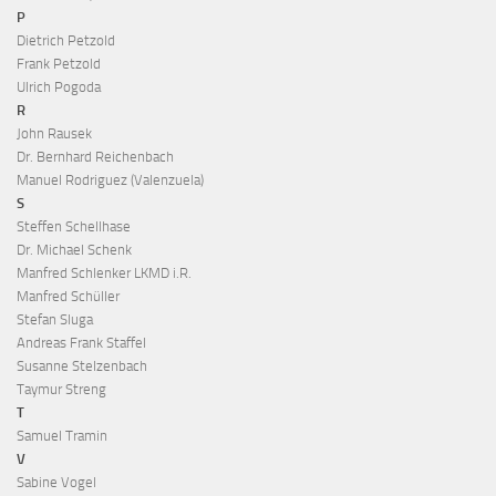
P
Dietrich Petzold
Frank Petzold
Ulrich Pogoda
R
John Rausek
Dr. Bernhard Reichenbach
Manuel Rodriguez (Valenzuela)
S
Steffen Schellhase
Dr. Michael Schenk
Manfred Schlenker LKMD i.R.
Manfred Schüller
Stefan Sluga
Andreas Frank Staffel
Susanne Stelzenbach
Taymur Streng
T
Samuel Tramin
V
Sabine Vogel