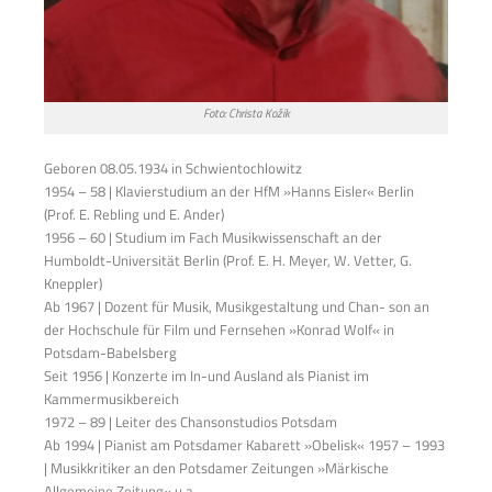
Foto: Christa Kožik
Geboren 08.05.1934 in Schwientochlowitz
1954 – 58 | Klavierstudium an der HfM »Hanns Eisler« Berlin
(Prof. E. Rebling und E. Ander)
1956 – 60 | Studium im Fach Musikwissenschaft an der
Humboldt-Universität Berlin (Prof. E. H. Meyer, W. Vetter, G.
Kneppler)
Ab 1967 | Dozent für Musik, Musikgestaltung und Chan- son an
der Hochschule für Film und Fernsehen »Konrad Wolf« in
Potsdam-Babelsberg
Seit 1956 | Konzerte im In-und Ausland als Pianist im
Kammermusikbereich
1972 – 89 | Leiter des Chansonstudios Potsdam
Ab 1994 | Pianist am Potsdamer Kabarett »Obelisk« 1957 – 1993
| Musikkritiker an den Potsdamer Zeitungen »Märkische
Allgemeine Zeitung« u.a.