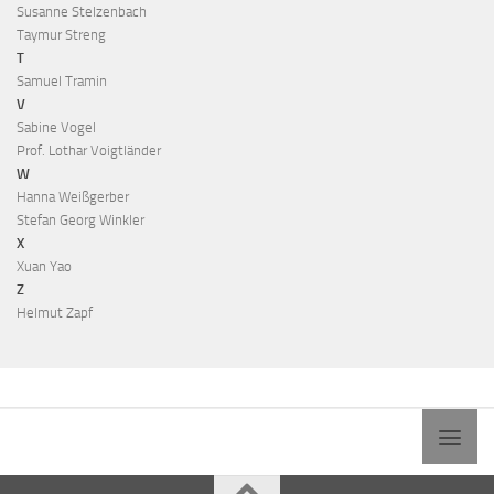
Susanne Stelzenbach
Taymur Streng
T
Samuel Tramin
V
Sabine Vogel
Prof. Lothar Voigtländer
W
Hanna Weißgerber
Stefan Georg Winkler
X
Xuan Yao
Z
Helmut Zapf