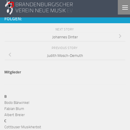
Skip to content
FOLGEN:
NEXT STORY
Johannes Dinter
PREVIOUS STORY
Judith Mosch-Demuth
Mitglieder
B
Bodo Bärwinkel
Fabian Blum
Albert Breier
C
Cottbuser Musikherbst