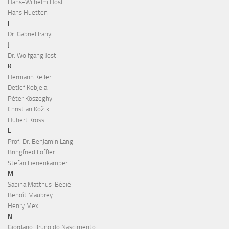
Hans-Wilhelm Hösl
Hans Huetten
I
Dr. Gabriel Iranyi
J
Dr. Wolfgang Jost
K
Hermann Keller
Detlef Kobjela
Péter Köszeghy
Christian Kožik
Hubert Kross
L
Prof. Dr. Benjamin Lang
Bringfried Löffler
Stefan Lienenkämper
M
Sabina Matthus-Bébié
Benoît Maubrey
Henry Mex
N
Giordano Bruno do Nascimento