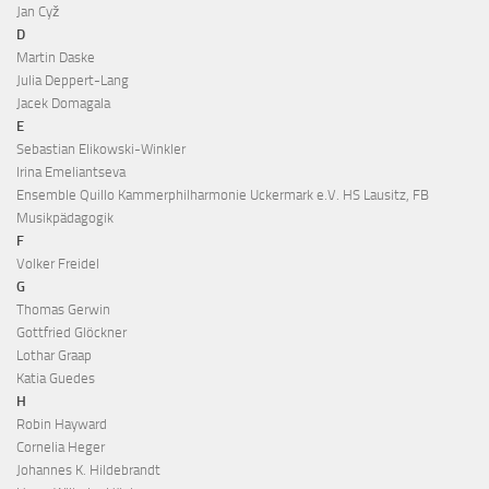
Jan Cyž
D
Martin Daske
Julia Deppert-Lang
Jacek Domagala
E
Sebastian Elikowski-Winkler
Irina Emeliantseva
Ensemble Quillo Kammerphilharmonie Uckermark e.V. HS Lausitz, FB
Musikpädagogik
F
Volker Freidel
G
Thomas Gerwin
Gottfried Glöckner
Lothar Graap
Katia Guedes
H
Robin Hayward
Cornelia Heger
Johannes K. Hildebrandt