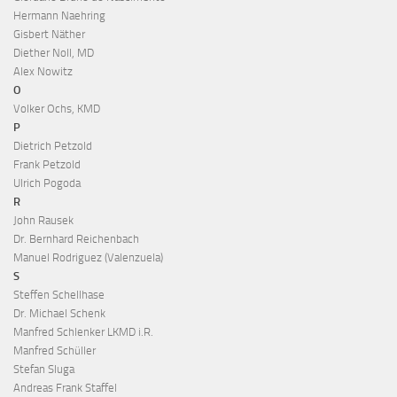
Hermann Naehring
Gisbert Näther
Diether Noll, MD
Alex Nowitz
O
Volker Ochs, KMD
P
Dietrich Petzold
Frank Petzold
Ulrich Pogoda
R
John Rausek
Dr. Bernhard Reichenbach
Manuel Rodriguez (Valenzuela)
S
Steffen Schellhase
Dr. Michael Schenk
Manfred Schlenker LKMD i.R.
Manfred Schüller
Stefan Sluga
Andreas Frank Staffel