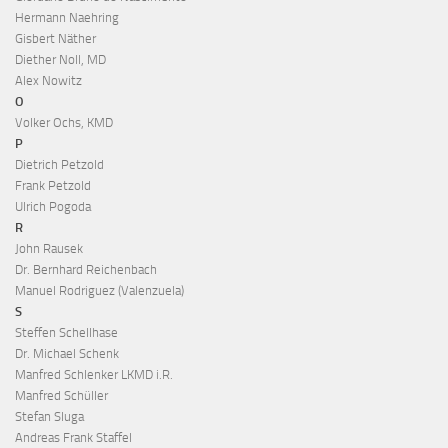
Hermann Naehring
Gisbert Näther
Diether Noll, MD
Alex Nowitz
O
Volker Ochs, KMD
P
Dietrich Petzold
Frank Petzold
Ulrich Pogoda
R
John Rausek
Dr. Bernhard Reichenbach
Manuel Rodriguez (Valenzuela)
S
Steffen Schellhase
Dr. Michael Schenk
Manfred Schlenker LKMD i.R.
Manfred Schüller
Stefan Sluga
Andreas Frank Staffel