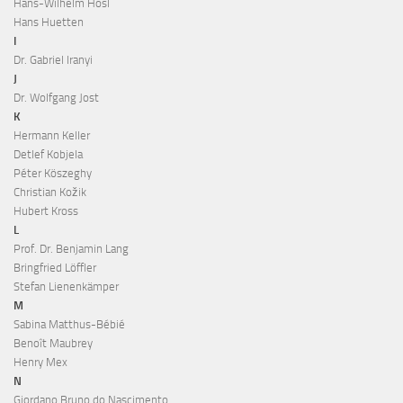
Hans-Wilhelm Hösl
Hans Huetten
I
Dr. Gabriel Iranyi
J
Dr. Wolfgang Jost
K
Hermann Keller
Detlef Kobjela
Péter Köszeghy
Christian Kožik
Hubert Kross
L
Prof. Dr. Benjamin Lang
Bringfried Löffler
Stefan Lienenkämper
M
Sabina Matthus-Bébié
Benoît Maubrey
Henry Mex
N
Giordano Bruno do Nascimento