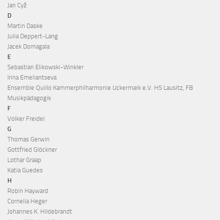
Jan Cyž
D
Martin Daske
Julia Deppert-Lang
Jacek Domagala
E
Sebastian Elikowski-Winkler
Irina Emeliantseva
Ensemble Quillo Kammerphilharmonie Uckermark e.V. HS Lausitz, FB
Musikpädagogik
F
Volker Freidel
G
Thomas Gerwin
Gottfried Glöckner
Lothar Graap
Katia Guedes
H
Robin Hayward
Cornelia Heger
Johannes K. Hildebrandt