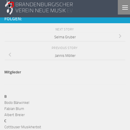
Skip to content
FOLGEN:
NEXT STORY
Selma Gruber
PREVIOUS STORY
Jannis Möller
Mitglieder
B
Bodo Bärwinkel
Fabian Blum
Albert Breier
C
Cottbuser Musikherbst