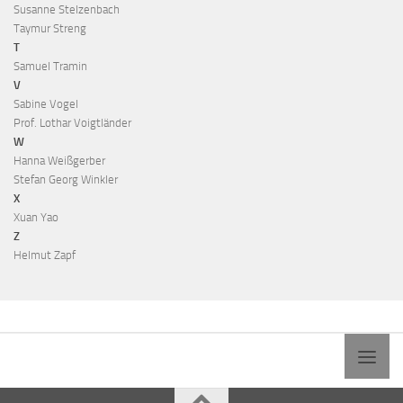
Susanne Stelzenbach
Taymur Streng
T
Samuel Tramin
V
Sabine Vogel
Prof. Lothar Voigtländer
W
Hanna Weißgerber
Stefan Georg Winkler
X
Xuan Yao
Z
Helmut Zapf