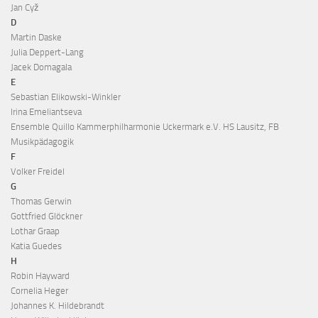
Jan Cyž
D
Martin Daske
Julia Deppert-Lang
Jacek Domagala
E
Sebastian Elikowski-Winkler
Irina Emeliantseva
Ensemble Quillo Kammerphilharmonie Uckermark e.V. HS Lausitz, FB
Musikpädagogik
F
Volker Freidel
G
Thomas Gerwin
Gottfried Glöckner
Lothar Graap
Katia Guedes
H
Robin Hayward
Cornelia Heger
Johannes K. Hildebrandt