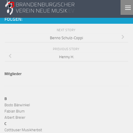
Skip to content
FOLGEN:
NEXT STORY
Benno Schulz-Coppi
PREVIOUS STORY
Henny H.
Mitglieder
B
Bodo Bärwinkel
Fabian Blum
Albert Breier
C
Cottbuser Musikherbst