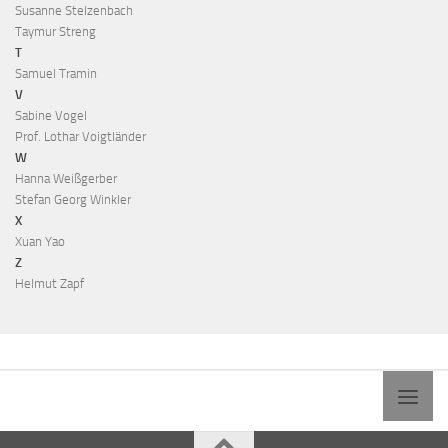
Susanne Stelzenbach
Taymur Streng
T
Samuel Tramin
V
Sabine Vogel
Prof. Lothar Voigtländer
W
Hanna Weißgerber
Stefan Georg Winkler
X
Xuan Yao
Z
Helmut Zapf