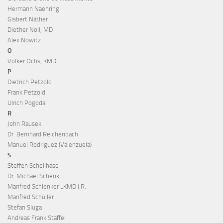
Hermann Naehring
Gisbert Näther
Diether Noll, MD
Alex Nowitz
O
Volker Ochs, KMD
P
Dietrich Petzold
Frank Petzold
Ulrich Pogoda
R
John Rausek
Dr. Bernhard Reichenbach
Manuel Rodriguez (Valenzuela)
S
Steffen Schellhase
Dr. Michael Schenk
Manfred Schlenker LKMD i.R.
Manfred Schüller
Stefan Sluga
Andreas Frank Staffel