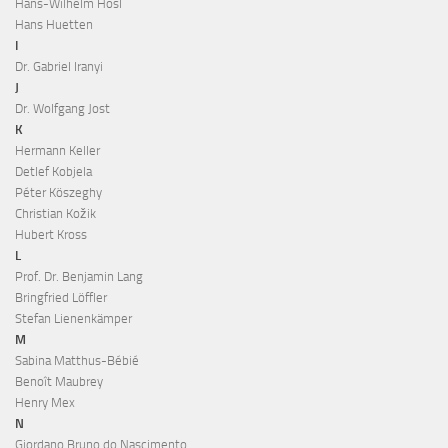
Hans-Wilhelm Hösl
Hans Huetten
I
Dr. Gabriel Iranyi
J
Dr. Wolfgang Jost
K
Hermann Keller
Detlef Kobjela
Péter Köszeghy
Christian Kožik
Hubert Kross
L
Prof. Dr. Benjamin Lang
Bringfried Löffler
Stefan Lienenkämper
M
Sabina Matthus-Bébié
Benoît Maubrey
Henry Mex
N
Giordano Bruno do Nascimento