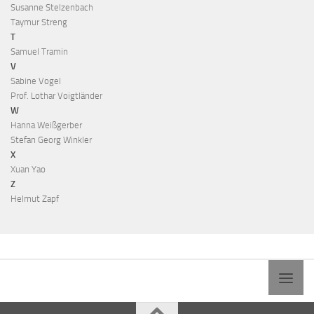
Susanne Stelzenbach
Taymur Streng
T
Samuel Tramin
V
Sabine Vogel
Prof. Lothar Voigtländer
W
Hanna Weißgerber
Stefan Georg Winkler
X
Xuan Yao
Z
Helmut Zapf