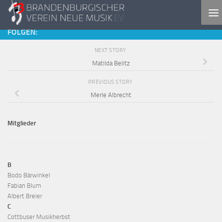
Skip to content
FOLGEN:
NEXT STORY
Matilda Belitz
PREVIOUS STORY
Merle Albrecht
Mitglieder
B
Bodo Bärwinkel
Fabian Blum
Albert Breier
C
Cottbuser Musikherbst