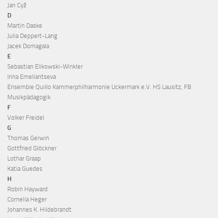
Jan Cyž
D
Martin Daske
Julia Deppert-Lang
Jacek Domagala
E
Sebastian Elikowski-Winkler
Irina Emeliantseva
Ensemble Quillo Kammerphilharmonie Uckermark e.V. HS Lausitz, FB
Musikpädagogik
F
Volker Freidel
G
Thomas Gerwin
Gottfried Glöckner
Lothar Graap
Katia Guedes
H
Robin Hayward
Cornelia Heger
Johannes K. Hildebrandt