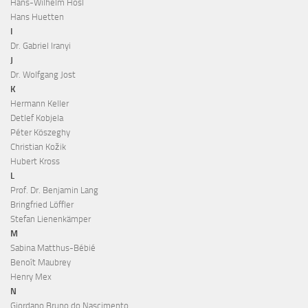
Hans-Wilhelm Hösl
Hans Huetten
I
Dr. Gabriel Iranyi
J
Dr. Wolfgang Jost
K
Hermann Keller
Detlef Kobjela
Péter Köszeghy
Christian Kožik
Hubert Kross
L
Prof. Dr. Benjamin Lang
Bringfried Löffler
Stefan Lienenkämper
M
Sabina Matthus-Bébié
Benoît Maubrey
Henry Mex
N
Giordano Bruno do Nascimento