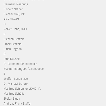
Hermann Naehring
Gisbert Näther
Diether Noll, MD
Alex Nowitz
O
Volker Ochs, KMD
P
Dietrich Petzold
Frank Petzold
Ulrich Pogoda
R
John Rausek
Dr. Bernhard Reichenbach
Manuel Rodriguez (Valenzuela)
S
Steffen Schellhase
Dr. Michael Schenk
Manfred Schlenker LKMD i.R.
Manfred Schüller
Stefan Sluga
Andreas Frank Staffel