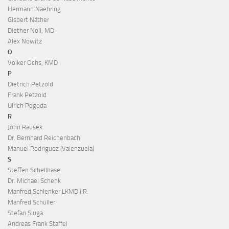
Hermann Naehring
Gisbert Näther
Diether Noll, MD
Alex Nowitz
O
Volker Ochs, KMD
P
Dietrich Petzold
Frank Petzold
Ulrich Pogoda
R
John Rausek
Dr. Bernhard Reichenbach
Manuel Rodriguez (Valenzuela)
S
Steffen Schellhase
Dr. Michael Schenk
Manfred Schlenker LKMD i.R.
Manfred Schüller
Stefan Sluga
Andreas Frank Staffel