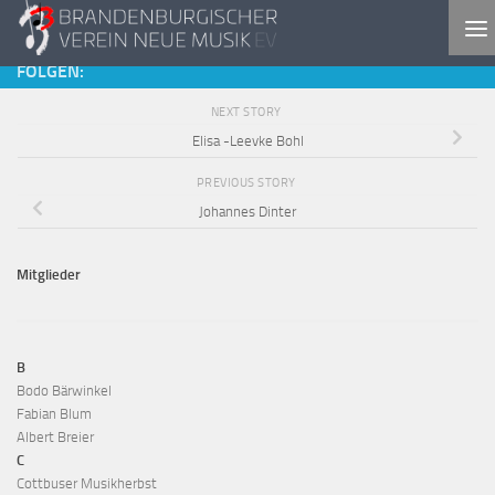
Skip to content
FOLGEN:
NEXT STORY
Elisa -Leevke Bohl
PREVIOUS STORY
Johannes Dinter
Mitglieder
B
Bodo Bärwinkel
Fabian Blum
Albert Breier
C
Cottbuser Musikherbst