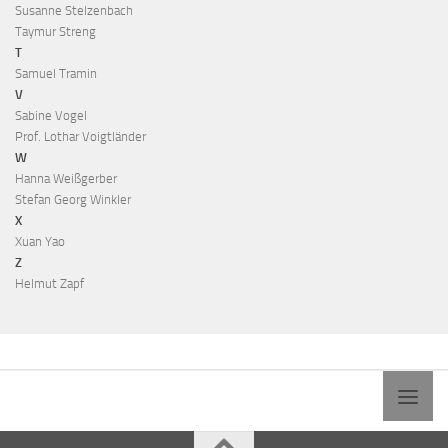
Susanne Stelzenbach
Taymur Streng
T
Samuel Tramin
V
Sabine Vogel
Prof. Lothar Voigtländer
W
Hanna Weißgerber
Stefan Georg Winkler
X
Xuan Yao
Z
Helmut Zapf