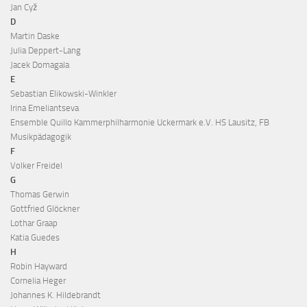
Jan Cyž
D
Martin Daske
Julia Deppert-Lang
Jacek Domagala
E
Sebastian Elikowski-Winkler
Irina Emeliantseva
Ensemble Quillo Kammerphilharmonie Uckermark e.V. HS Lausitz, FB
Musikpädagogik
F
Volker Freidel
G
Thomas Gerwin
Gottfried Glöckner
Lothar Graap
Katia Guedes
H
Robin Hayward
Cornelia Heger
Johannes K. Hildebrandt