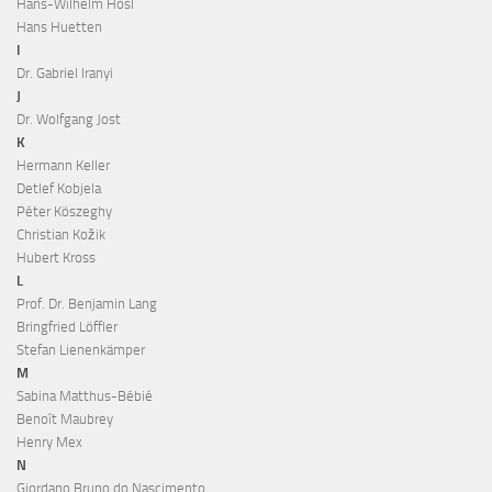
Hans-Wilhelm Hösl
Hans Huetten
I
Dr. Gabriel Iranyi
J
Dr. Wolfgang Jost
K
Hermann Keller
Detlef Kobjela
Péter Köszeghy
Christian Kožik
Hubert Kross
L
Prof. Dr. Benjamin Lang
Bringfried Löffler
Stefan Lienenkämper
M
Sabina Matthus-Bébié
Benoît Maubrey
Henry Mex
N
Giordano Bruno do Nascimento