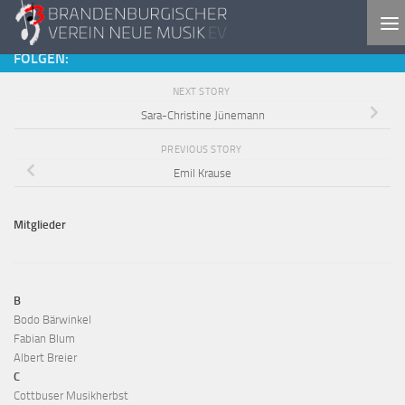
Skip to content
FOLGEN:
NEXT STORY
Sara-Christine Jünemann
PREVIOUS STORY
Emil Krause
Mitglieder
B
Bodo Bärwinkel
Fabian Blum
Albert Breier
C
Cottbuser Musikherbst