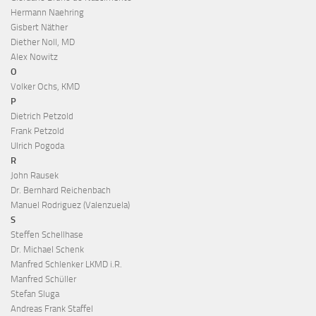
Hermann Naehring
Gisbert Näther
Diether Noll, MD
Alex Nowitz
O
Volker Ochs, KMD
P
Dietrich Petzold
Frank Petzold
Ulrich Pogoda
R
John Rausek
Dr. Bernhard Reichenbach
Manuel Rodriguez (Valenzuela)
S
Steffen Schellhase
Dr. Michael Schenk
Manfred Schlenker LKMD i.R.
Manfred Schüller
Stefan Sluga
Andreas Frank Staffel