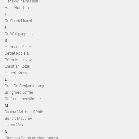
Hans-Wilhelm Hösl
Hans Huetten
I
Dr. Gabriel Iranyi
J
Dr. Wolfgang Jost
K
Hermann Keller
Detlef Kobjela
Péter Köszeghy
Christian Kožik
Hubert Kross
L
Prof. Dr. Benjamin Lang
Bringfried Löffler
Stefan Lienenkämper
M
Sabina Matthus-Bébié
Benoît Maubrey
Henry Mex
N
Giordano Bruno do Nascimento