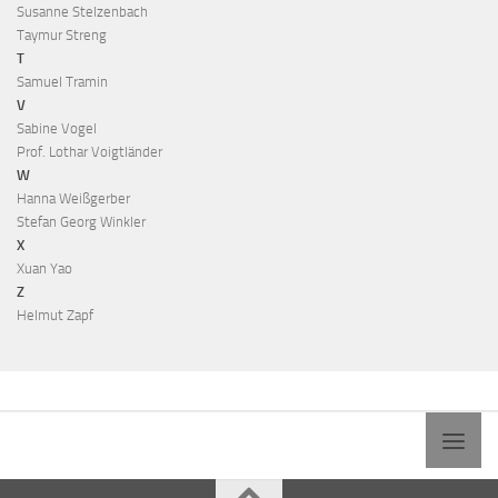
Susanne Stelzenbach
Taymur Streng
T
Samuel Tramin
V
Sabine Vogel
Prof. Lothar Voigtländer
W
Hanna Weißgerber
Stefan Georg Winkler
X
Xuan Yao
Z
Helmut Zapf