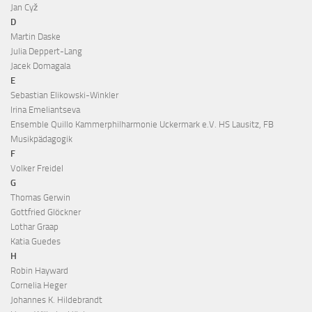
Jan Cyž
D
Martin Daske
Julia Deppert-Lang
Jacek Domagala
E
Sebastian Elikowski-Winkler
Irina Emeliantseva
Ensemble Quillo Kammerphilharmonie Uckermark e.V. HS Lausitz, FB
Musikpädagogik
F
Volker Freidel
G
Thomas Gerwin
Gottfried Glöckner
Lothar Graap
Katia Guedes
H
Robin Hayward
Cornelia Heger
Johannes K. Hildebrandt