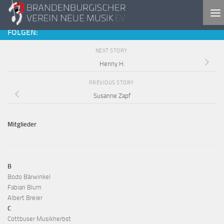
Skip to content
FOLGEN:
NEXT STORY
Henny H.
PREVIOUS STORY
Susanne Zapf
Mitglieder
B
Bodo Bärwinkel
Fabian Blum
Albert Breier
C
Cottbuser Musikherbst