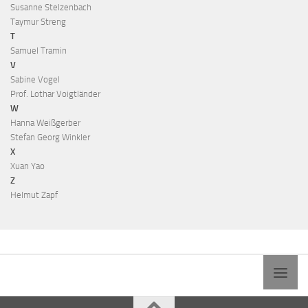
Susanne Stelzenbach
Taymur Streng
T
Samuel Tramin
V
Sabine Vogel
Prof. Lothar Voigtländer
W
Hanna Weißgerber
Stefan Georg Winkler
X
Xuan Yao
Z
Helmut Zapf