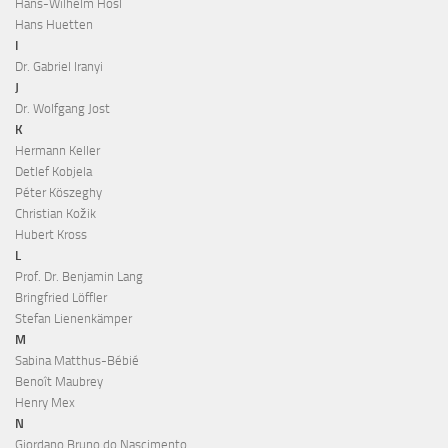
Hans-Wilhelm Hösl
Hans Huetten
I
Dr. Gabriel Iranyi
J
Dr. Wolfgang Jost
K
Hermann Keller
Detlef Kobjela
Péter Köszeghy
Christian Kožik
Hubert Kross
L
Prof. Dr. Benjamin Lang
Bringfried Löffler
Stefan Lienenkämper
M
Sabina Matthus-Bébié
Benoît Maubrey
Henry Mex
N
Giordano Bruno do Nascimento