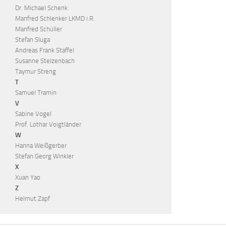
Dr. Michael Schenk
Manfred Schlenker LKMD i.R.
Manfred Schüller
Stefan Sluga
Andreas Frank Staffel
Susanne Stelzenbach
Taymur Streng
T
Samuel Tramin
V
Sabine Vogel
Prof. Lothar Voigtländer
W
Hanna Weißgerber
Stefan Georg Winkler
X
Xuan Yao
Z
Helmut Zapf