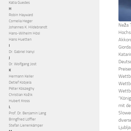
Katia Guedes
H
Robin Hayward
Cornelia Heger
Neža T
Johannes K. Hildebrandt
Hochsc
Hans-Wilhelm Hösl
Akkord
Hans Huetten
I
Giorda
Dr. Gabriel Iranyi
Katari
J
Deutsc
Dr. Wolfgang Jost
Preise
K
Wettbe
Hermann Keller
Detlef Kobjela
Wettbe
Péter Köszeghy
Wettbe
Christian Kožik
“König
Hubert Kross
mit de
L
Slowen
Prof. Dr. Benjamin Lang
Bringfried Löffler
divers
Stefan Lienenkämper
Ljublj