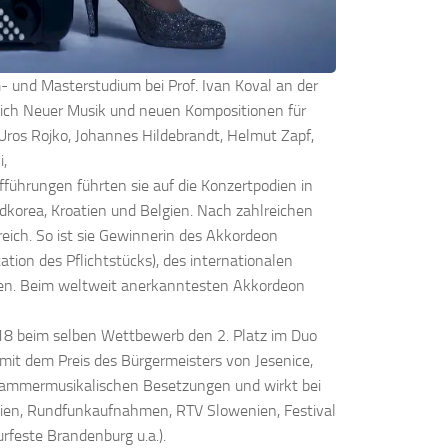
 und Masterstudium bei Prof. Ivan Koval an der
tlich Neuer Musik und neuen Kompositionen für
ros Rojko, Johannes Hildebrandt, Helmut Zapf,
,
fführungen führten sie auf die Konzertpodien in
üdkorea, Kroatien und Belgien. Nach zahlreichen
eich. So ist sie Gewinnerin des Akkordeon
ation des Pflichtstücks), des internationalen
tien. Beim weltweit anerkanntesten Akkordeon
018 beim selben Wettbewerb den 2. Platz im Duo
mit dem Preis des Bürgermeisters von Jesenice,
 kammermusikalischen Besetzungen und wirkt bei
nien, Rundfunkaufnahmen, RTV Slowenien, Festival
urfeste Brandenburg u.a.).