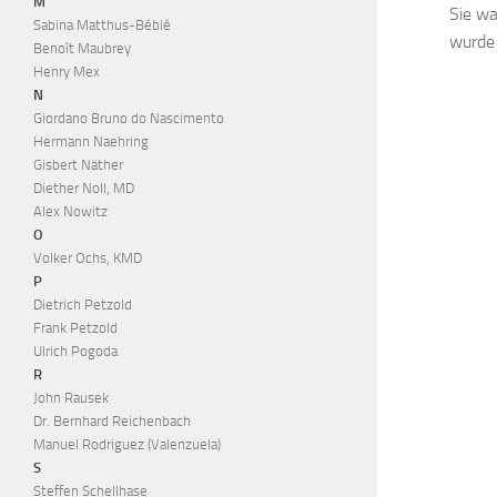
M
Sie wa
Sabina Matthus-Bébié
wurde 
Benoît Maubrey
Henry Mex
N
Giordano Bruno do Nascimento
Hermann Naehring
Gisbert Näther
Diether Noll, MD
Alex Nowitz
O
Volker Ochs, KMD
P
Dietrich Petzold
Frank Petzold
Ulrich Pogoda
R
John Rausek
Dr. Bernhard Reichenbach
Manuel Rodriguez (Valenzuela)
S
Steffen Schellhase