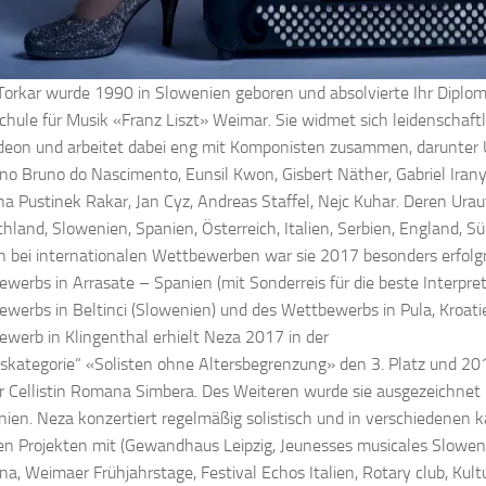
orkar wurde 1990 in Slowenien geboren und absolvierte Ihr Diplom-
hule für Musik «Franz Liszt» Weimar. Sie widmet sich leidenschaf
eon und arbeitet dabei eng mit Komponisten zusammen, darunter U
no Bruno do Nascimento, Eunsil Kwon, Gisbert Näther, Gabriel Iranyi
na Pustinek Rakar, Jan Cyz, Andreas Staffel, Nejc Kuhar. Deren Urau
hland, Slowenien, Spanien, Österreich, Italien, Serbien, England, S
n bei internationalen Wettbewerben war sie 2017 besonders erfolgr
werbs in Arrasate – Spanien (mit Sonderreis für die beste Interpret
werbs in Beltinci (Slowenien) und des Wettbewerbs in Pula, Kroa
werb in Klingenthal erhielt Neza 2017 in der
skategorie“ «Solisten ohne Altersbegrenzung» den 3. Platz und 2
r Cellistin Romana Simbera. Des Weiteren wurde sie ausgezeichnet 
ien. Neza konzertiert regelmäßig solistisch und in verschiedenen
en Projekten mit (Gewandhaus Leipzig, Jeunesses musicales Slowe
ana, Weimaer Frühjahrstage, Festival Echos Italien, Rotary club, Kult