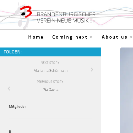
Skip to content
Home
Coming next
About us
FOLGEN:
NEXT STORY
Marianna Schürmann
PREVIOUS STORY
Pia Davila
Mitglieder
B