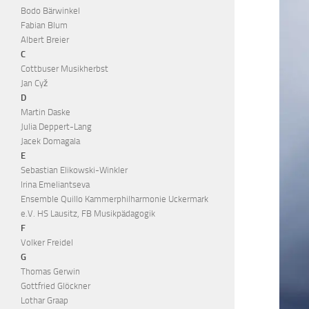
Bodo Bärwinkel
Fabian Blum
Albert Breier
C
Cottbuser Musikherbst
Jan Cyž
D
Martin Daske
Julia Deppert-Lang
Jacek Domagala
E
Sebastian Elikowski-Winkler
Irina Emeliantseva
Ensemble Quillo Kammerphilharmonie Uckermark
e.V. HS Lausitz, FB Musikpädagogik
F
Volker Freidel
G
Thomas Gerwin
Gottfried Glöckner
Lothar Graap