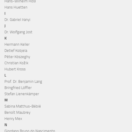
Hans-Wilhelm Hösl
Hans Huetten
I
Dr. Gabriel Iranyi
J
Dr. Wolfgang Jost
K
Hermann Keller
Detlef Kobjela
Péter Köszeghy
Christian Kožik
Hubert Kross
L
Prof. Dr. Benjamin Lang
Bringfried Löffler
Stefan Lienenkämper
M
Sabina Matthus-Bébié
Benoît Maubrey
Henry Mex
N
Giordano Bruno do Nascimento