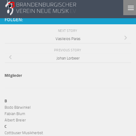
Skip to content
FOLGEN:
NEXT STORY
Vasileios Paras
PREVIOUS STORY
Johan Lorbeer
Mitglieder
B
Bodo Bärwinkel
Fabian Blum
Albert Breier
C
Cottbuser Musikherbst