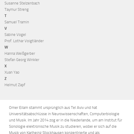
Susanne Stelzenbach
Taymur Streng
T
Samuel Tramin
V
Sabine Vogel
Prof. Lothar Voigtländer
W
Hanna Weißgerber
Stefan Georg Winkler
X
Xuan Yao
Z
Helmut Zapf
Omer Eilam stammt ursprünglich aus Tel Aviv und hat
Universitätsabschlüsse in Neurowissenschaften, Computerbiologie
und Musik. Im Jahr 2014 zog er in die Niederlande, um am Institut für
Sonologie elektronische Musik zu studieren, wobei er sich auf die
Musik von Karlheinz Stockhausen konzentrierte und als