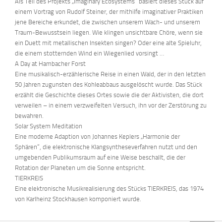
Als Teil des Projekts „Imaginary Ecosystems“ basiert dieses Stück auf
einem Vortrag von Rudolf Steiner, der mithilfe imaginativer Praktiken
jene Bereiche erkundet, die zwischen unserem Wach- und unserem
Traum-Bewusstsein liegen. Wie klingen unsichtbare Chöre, wenn sie
ein Duett mit metallischen Insekten singen? Oder eine alte Spieluhr,
die einem stotternden Wind ein Wiegenlied vorsingt …
A Day at Hambacher Forst
Eine musikalisch-erzählerische Reise in einen Wald, der in den letzten
50 Jahren zugunsten des Kohleabbaus ausgelöscht wurde. Das Stück
erzählt die Geschichte dieses Ortes sowie die der Aktivisten, die dort
verweilen – in einem verzweifelten Versuch, ihn vor der Zerstörung zu
bewahren.
Solar System Meditation
Eine moderne Adaption von Johannes Keplers „Harmonie der
Sphären“, die elektronische Klangsyntheseverfahren nutzt und den
umgebenden Publikumsraum auf eine Weise beschallt, die der
Rotation der Planeten um die Sonne entspricht.
TIERKREIS
Eine elektronische Musikrealisierung des Stücks TIERKREIS, das 1974
von Karlheinz Stockhausen komponiert wurde.