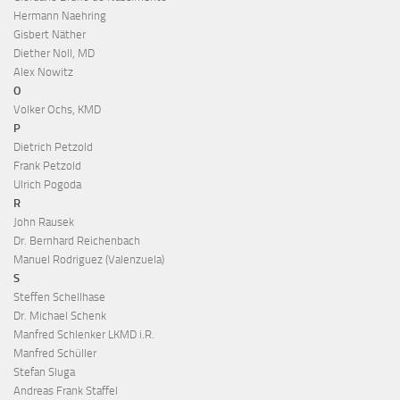
Hermann Naehring
Gisbert Näther
Diether Noll, MD
Alex Nowitz
O
Volker Ochs, KMD
P
Dietrich Petzold
Frank Petzold
Ulrich Pogoda
R
John Rausek
Dr. Bernhard Reichenbach
Manuel Rodriguez (Valenzuela)
S
Steffen Schellhase
Dr. Michael Schenk
Manfred Schlenker LKMD i.R.
Manfred Schüller
Stefan Sluga
Andreas Frank Staffel