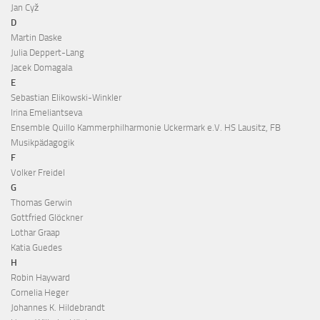
Jan Cyž
D
Martin Daske
Julia Deppert-Lang
Jacek Domagala
E
Sebastian Elikowski-Winkler
Irina Emeliantseva
Ensemble Quillo Kammerphilharmonie Uckermark e.V. HS Lausitz, FB
Musikpädagogik
F
Volker Freidel
G
Thomas Gerwin
Gottfried Glöckner
Lothar Graap
Katia Guedes
H
Robin Hayward
Cornelia Heger
Johannes K. Hildebrandt