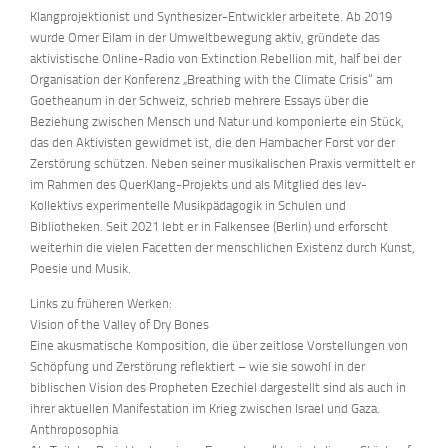
Klangprojektionist und Synthesizer-Entwickler arbeitete. Ab 2019
wurde Omer Eilam in der Umweltbewegung aktiv, gründete das
aktivistische Online-Radio von Extinction Rebellion mit, half bei der
Organisation der Konferenz „Breathing with the Climate Crisis“ am
Goetheanum in der Schweiz, schrieb mehrere Essays über die
Beziehung zwischen Mensch und Natur und komponierte ein Stück,
das den Aktivisten gewidmet ist, die den Hambacher Forst vor der
Zerstörung schützen. Neben seiner musikalischen Praxis vermittelt er
im Rahmen des QuerKlang-Projekts und als Mitglied des lev-
Kollektivs experimentelle Musikpädagogik in Schulen und
Bibliotheken. Seit 2021 lebt er in Falkensee (Berlin) und erforscht
weiterhin die vielen Facetten der menschlichen Existenz durch Kunst,
Poesie und Musik.
Links zu früheren Werken:
Vision of the Valley of Dry Bones
Eine akusmatische Komposition, die über zeitlose Vorstellungen von
Schöpfung und Zerstörung reflektiert – wie sie sowohl in der
biblischen Vision des Propheten Ezechiel dargestellt sind als auch in
ihrer aktuellen Manifestation im Krieg zwischen Israel und Gaza.
Anthroposophia