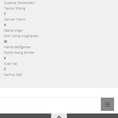
Susanne Stelzenbach
Taymur Streng
T
Samuel Tramin
V
Sabine Vogel
Prof. Lothar Voigtländer
W
Hanna Weißgerber
Stefan Georg Winkler
X
Xuan Yao
Z
Helmut Zapf