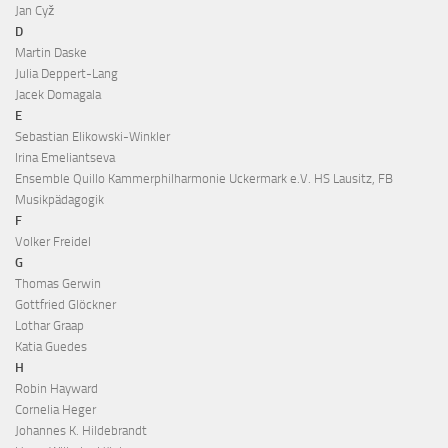
Jan Cyž
D
Martin Daske
Julia Deppert-Lang
Jacek Domagala
E
Sebastian Elikowski-Winkler
Irina Emeliantseva
Ensemble Quillo Kammerphilharmonie Uckermark e.V. HS Lausitz, FB
Musikpädagogik
F
Volker Freidel
G
Thomas Gerwin
Gottfried Glöckner
Lothar Graap
Katia Guedes
H
Robin Hayward
Cornelia Heger
Johannes K. Hildebrandt