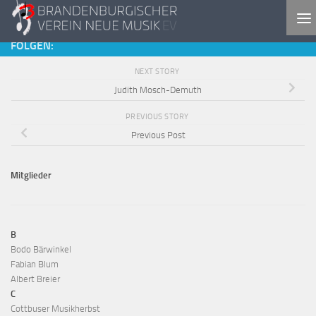
Skip to content
FOLGEN:
NEXT STORY
Judith Mosch-Demuth
PREVIOUS STORY
Previous Post
Mitglieder
B
Bodo Bärwinkel
Fabian Blum
Albert Breier
C
Cottbuser Musikherbst