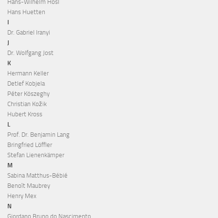
Hans-Wilhelm Hösl
Hans Huetten
I
Dr. Gabriel Iranyi
J
Dr. Wolfgang Jost
K
Hermann Keller
Detlef Kobjela
Péter Köszeghy
Christian Kožik
Hubert Kross
L
Prof. Dr. Benjamin Lang
Bringfried Löffler
Stefan Lienenkämper
M
Sabina Matthus-Bébié
Benoît Maubrey
Henry Mex
N
Giordano Bruno do Nascimento