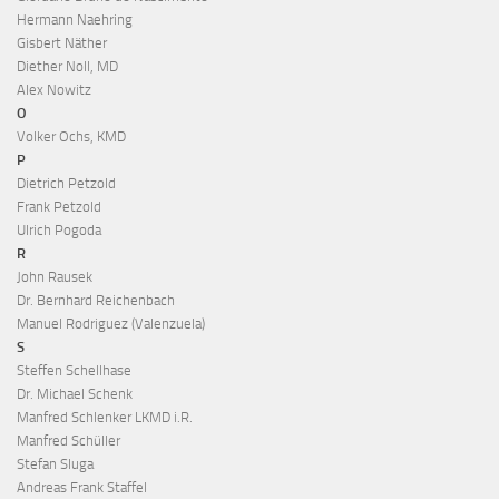
Hermann Naehring
Gisbert Näther
Diether Noll, MD
Alex Nowitz
O
Volker Ochs, KMD
P
Dietrich Petzold
Frank Petzold
Ulrich Pogoda
R
John Rausek
Dr. Bernhard Reichenbach
Manuel Rodriguez (Valenzuela)
S
Steffen Schellhase
Dr. Michael Schenk
Manfred Schlenker LKMD i.R.
Manfred Schüller
Stefan Sluga
Andreas Frank Staffel