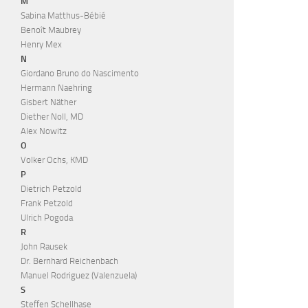
M
Sabina Matthus-Bébié
Benoît Maubrey
Henry Mex
N
Giordano Bruno do Nascimento
Hermann Naehring
Gisbert Näther
Diether Noll, MD
Alex Nowitz
O
Volker Ochs, KMD
P
Dietrich Petzold
Frank Petzold
Ulrich Pogoda
R
John Rausek
Dr. Bernhard Reichenbach
Manuel Rodriguez (Valenzuela)
S
Steffen Schellhase