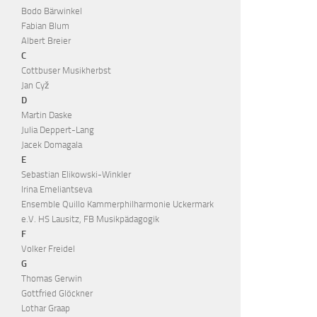
Bodo Bärwinkel
Fabian Blum
Albert Breier
C
Cottbuser Musikherbst
Jan Cyž
D
Martin Daske
Julia Deppert-Lang
Jacek Domagala
E
Sebastian Elikowski-Winkler
Irina Emeliantseva
Ensemble Quillo Kammerphilharmonie Uckermark
e.V. HS Lausitz, FB Musikpädagogik
F
Volker Freidel
G
Thomas Gerwin
Gottfried Glöckner
Lothar Graap