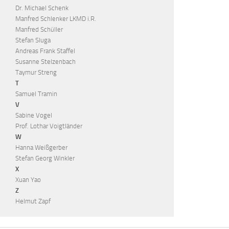
Dr. Michael Schenk
Manfred Schlenker LKMD i.R.
Manfred Schüller
Stefan Sluga
Andreas Frank Staffel
Susanne Stelzenbach
Taymur Streng
T
Samuel Tramin
V
Sabine Vogel
Prof. Lothar Voigtländer
W
Hanna Weißgerber
Stefan Georg Winkler
X
Xuan Yao
Z
Helmut Zapf