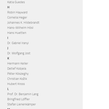
Katia Guedes
H
Robin Hayward
Cornelia Heger
Johannes K. Hildebrandt
Hans-Wilhelm Hösl
Hans Huetten
I
Dr. Gabriel Iranyi
J
Dr. Wolfgang Jost
K
Hermann Keller
Detlef Kobjela
Péter Köszeghy
Christian Kožik
Hubert Kross
L
Prof. Dr. Benjamin Lang
Bringfried Löffler
Stefan Lienenkämper