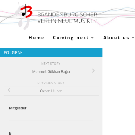
Skip to content
Home
Coming next
About us
FOLGEN:
NEXT STORY
Mehmet Gökhan Bağcı
PREVIOUS STORY
Özcan Ulucan
Mitglieder
B