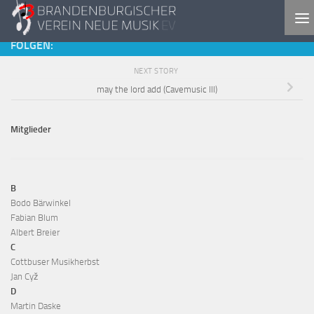
Skip to content
FOLGEN:
NEXT STORY
may the lord add (Cavemusic III)
Mitglieder
B
Bodo Bärwinkel
Fabian Blum
Albert Breier
C
Cottbuser Musikherbst
Jan Cyž
D
Martin Daske