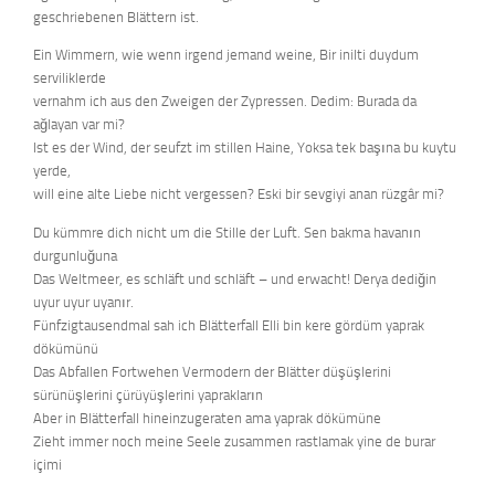
geschriebenen Blättern ist.
Ein Wimmern, wie wenn irgend jemand weine, Bir inilti duydum
serviliklerde
vernahm ich aus den Zweigen der Zypressen. Dedim: Burada da
ağlayan var mi?
Ist es der Wind, der seufzt im stillen Haine, Yoksa tek başına bu kuytu
yerde,
will eine alte Liebe nicht vergessen? Eski bir sevgiyi anan rüzgâr mi?
Du kümmre dich nicht um die Stille der Luft. Sen bakma havanın
durgunluğuna
Das Weltmeer, es schläft und schläft – und erwacht! Derya dediğin
uyur uyur uyanır.
Fünfzigtausendmal sah ich Blätterfall Elli bin kere gördüm yaprak
dökümünü
Das Abfallen Fortwehen Vermodern der Blätter düşüşlerini
sürünüşlerini çürüyüşlerini yaprakların
Aber in Blätterfall hineinzugeraten ama yaprak dökümüne
Zieht immer noch meine Seele zusammen rastlamak yine de burar
içimi