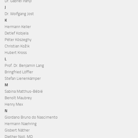
Dr. Gabriel Iranyi
J
Dr. Wolfgang Jost
K
Hermann Keller
Detlef Kobjela
Péter Köszeghy
Christian Kožik
Hubert Kross
L
Prof. Dr. Benjamin Lang
Bringfried Löffler
Stefan Lienenkämper
M
Sabina Matthus-Bébié
Benoît Maubrey
Henry Mex
N
Giordano Bruno do Nascimento
Hermann Naehring
Gisbert Näther
Diether Noll, MD