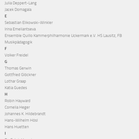
Julia Deppert-Lang
Jacek Domagala
E
Sebastian Elikowski-Winkler
Irina Emeliantseva
Ensemble Quillo Kammerphilharmonie Uckermark e.V. HS Lausitz, FB
Musikpädagogik
F
Volker Freidel
G
Thomas Gerwin
Gottfried Glöckner
Lothar Graap
Katia Guedes
H
Robin Hayward
Cornelia Heger
Johannes K. Hildebrandt
Hans-Wilhelm Hösl
Hans Huetten
I