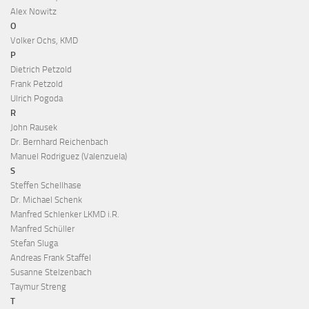
Alex Nowitz
O
Volker Ochs, KMD
P
Dietrich Petzold
Frank Petzold
Ulrich Pogoda
R
John Rausek
Dr. Bernhard Reichenbach
Manuel Rodriguez (Valenzuela)
S
Steffen Schellhase
Dr. Michael Schenk
Manfred Schlenker LKMD i.R.
Manfred Schüller
Stefan Sluga
Andreas Frank Staffel
Susanne Stelzenbach
Taymur Streng
T