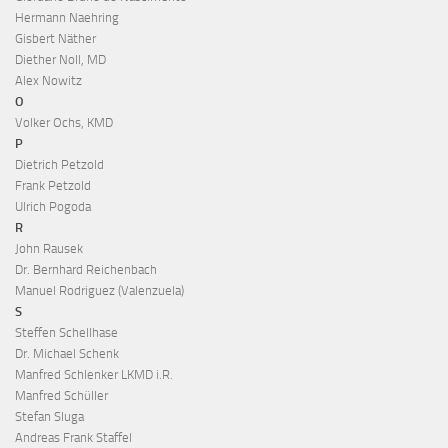
Hermann Naehring
Gisbert Näther
Diether Noll, MD
Alex Nowitz
O
Volker Ochs, KMD
P
Dietrich Petzold
Frank Petzold
Ulrich Pogoda
R
John Rausek
Dr. Bernhard Reichenbach
Manuel Rodriguez (Valenzuela)
S
Steffen Schellhase
Dr. Michael Schenk
Manfred Schlenker LKMD i.R.
Manfred Schüller
Stefan Sluga
Andreas Frank Staffel