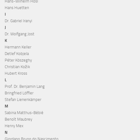
Hans-Wilhelm Hösl
Hans Huetten
I
Dr. Gabriel Iranyi
J
Dr. Wolfgang Jost
K
Hermann Keller
Detlef Kobjela
Péter Köszeghy
Christian Kožik
Hubert Kross
L
Prof. Dr. Benjamin Lang
Bringfried Löffler
Stefan Lienenkämper
M
Sabina Matthus-Bébié
Benoît Maubrey
Henry Mex
N
Giordano Bruno do Nascimento