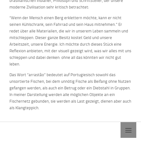
brasilianischen Indianer, Philosoph und Schriftsteller, der unsere
moderne Zivilisation sehr kritisch betrachtet:
“Wenn der Mensch einen Berg erklettern möchte, kann er nicht
seinen Kühlschrank, sein Fahrrad und sein Haus mitnehmen.” Er
redet über alle Materialien, die wir in unserem Leben sammeln und
mitschleppen. Dieser ganze Besitz kostet Geld und unsere
Arbeitszeit, unsere Energie. Ich möchte durch dieses Stück eine
Reflexion anbieten, mit der visuell gezeigt wird, was wir alles mit uns
schleppen und dabei denken: ohne all das könnten wir nicht gut
leben.
Das Wort “arrastão” bedeutet auf Portugiesisch sowohl das
unsortierte Fischen, bei dem unnötig Fische als Beifang ohne Nutzen
gefangen werden, als auch ein Betrug oder ein Diebstahl in Gruppen.
In meiner Darstellung werden alle möglichen Objekte an ein
Fischernetz gebunden, sie werden als Last gezeigt, dienen aber auch
als Klangteppich.