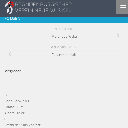
Skip to content
FOLGEN:
NEXT STORY
Morpheus Wake
PREVIOUS STORY
Zusammen halt
Mitglieder
B
Bodo Bärwinkel
Fabian Blum
Albert Breier
C
Cottbuser Musikherbst