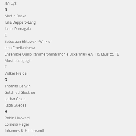
Jan Cyž
D
Martin Daske
Julia Deppert-Lang
Jacek Domagala
E
Sebastian Elikowski-Winkler
Irina Emeliantseva
Ensemble Quillo Kammerphilharmonie Uckermark e.V. HS Lausitz, FB
Musikpädagogik
F
Volker Freidel
G
Thomas Gerwin
Gottfried Glöckner
Lothar Graap
Katia Guedes
H
Robin Hayward
Cornelia Heger
Johannes K. Hildebrandt