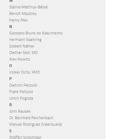
M
Sabina Matthus-Bébié
Benoît Maubrey
Henry Mex
N
Giordano Bruno do Nascimento
Hermann Naehring
Gisbert Näther
Diether Noll, MD
Alex Nowitz
O
Volker Ochs, KMD
P
Dietrich Petzold
Frank Petzold
Ulrich Pogoda
R
John Rausek
Dr. Bernhard Reichenbach
Manuel Rodriguez (Valenzuela)
S
Steffen Schellhase