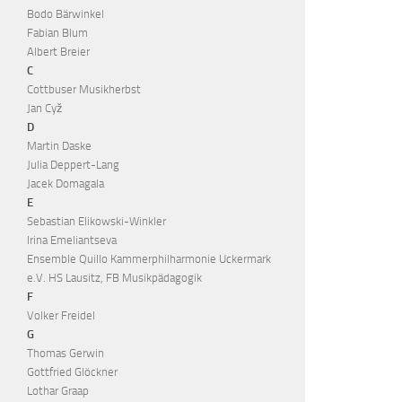
Bodo Bärwinkel
Fabian Blum
Albert Breier
C
Cottbuser Musikherbst
Jan Cyž
D
Martin Daske
Julia Deppert-Lang
Jacek Domagala
E
Sebastian Elikowski-Winkler
Irina Emeliantseva
Ensemble Quillo Kammerphilharmonie Uckermark
e.V. HS Lausitz, FB Musikpädagogik
F
Volker Freidel
G
Thomas Gerwin
Gottfried Glöckner
Lothar Graap