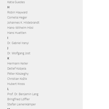
Katia Guedes
H
Robin Hayward
Cornelia Heger
Johannes K. Hildebrandt
Hans-Wilhelm Hösl
Hans Huetten
I
Dr. Gabriel Iranyi
J
Dr. Wolfgang Jost
K
Hermann Keller
Detlef Kobjela
Péter Köszeghy
Christian Kožik
Hubert Kross
L
Prof. Dr. Benjamin Lang
Bringfried Löffler
Stefan Lienenkämper