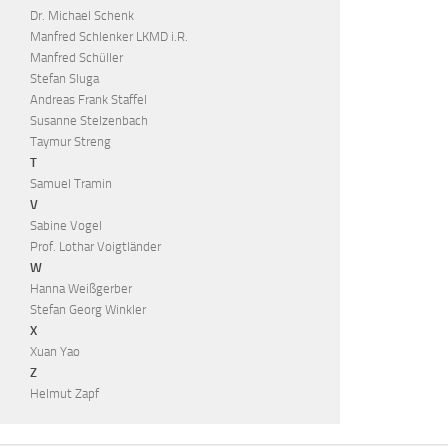
Dr. Michael Schenk
Manfred Schlenker LKMD i.R.
Manfred Schüller
Stefan Sluga
Andreas Frank Staffel
Susanne Stelzenbach
Taymur Streng
T
Samuel Tramin
V
Sabine Vogel
Prof. Lothar Voigtländer
W
Hanna Weißgerber
Stefan Georg Winkler
X
Xuan Yao
Z
Helmut Zapf