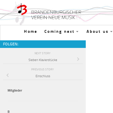
Skip to content
Home
Coming next
About us
FOLGEN:
NEXT STORY
Sieben Klavierstücke
PREVIOUS STORY
Einschluss
Mitglieder
B