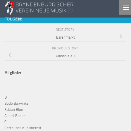
Skip to content
FOLGEN:
NEXT STORY
Bärenmarkt
PREVIOUS STORY
Planspiele II
Mitglieder
B
Bodo Bärwinkel
Fabian Blum
Albert Breier
C
Cottbuser Musikherbst