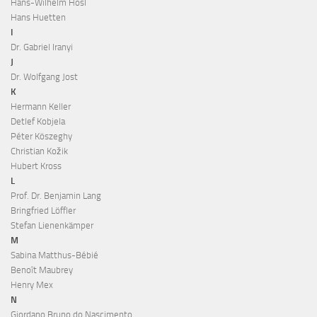
Hans-Wilhelm Hösl
Hans Huetten
I
Dr. Gabriel Iranyi
J
Dr. Wolfgang Jost
K
Hermann Keller
Detlef Kobjela
Péter Köszeghy
Christian Kožik
Hubert Kross
L
Prof. Dr. Benjamin Lang
Bringfried Löffler
Stefan Lienenkämper
M
Sabina Matthus-Bébié
Benoît Maubrey
Henry Mex
N
Giordano Bruno do Nascimento