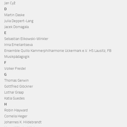
Jan Cyž
D
Martin Daske
Julia Deppert-Lang
Jacek Domagala
E
Sebastian Elikowski-Winkler
Irina Emeliantseva
Ensemble Quillo Kammerphilharmonie Uckermark e.V. HS Lausitz, FB
Musikpädagogik
F
Volker Freidel
G
Thomas Gerwin
Gottfried Glöckner
Lothar Graap
Katia Guedes
H
Robin Hayward
Cornelia Heger
Johannes K. Hildebrandt