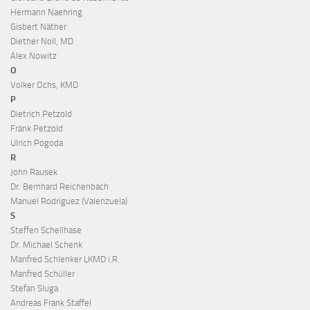
Hermann Naehring
Gisbert Näther
Diether Noll, MD
Alex Nowitz
O
Volker Ochs, KMD
P
Dietrich Petzold
Frank Petzold
Ulrich Pogoda
R
John Rausek
Dr. Bernhard Reichenbach
Manuel Rodriguez (Valenzuela)
S
Steffen Schellhase
Dr. Michael Schenk
Manfred Schlenker LKMD i.R.
Manfred Schüller
Stefan Sluga
Andreas Frank Staffel