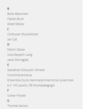
B
Bodo Bärwinkel
Fabian Blum
Albert Breier
C
Cottbuser Musikherbst
Jan Cyž
D
Martin Daske
Julia Deppert-Lang
Jacek Domagala
E
Sebastian Elikowski-Winkler
Irina Emeliantseva
Ensemble Quillo Kammerphilharmonie Uckermark
e.V. HS Lausitz, FB Musikpädagogik
F
Volker Freidel
G
Thomas Gerwin