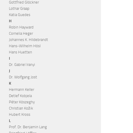
Gottfried Glöckner
Lothar Graap
Katia Guedes
H
Robin Hayward
Cornelia Heger
Johannes K. Hildebrandt
Hans-Wilhelm Hösl
Hans Huetten
I
Dr. Gabriel Iranyi
J
Dr. Wolfgang Jost
K
Hermann Keller
Detlef Kobjela
Péter Köszeghy
Christian Kožik
Hubert Kross
L
Prof. Dr. Benjamin Lang