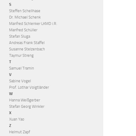
S
Steffen Schellhase
Dr. Michael Schenk
Manfred Schlenker LKMD i.R.
Manfred Schüller
Stefan Sluga
Andreas Frank Staffel
Susanne Stelzenbach
Taymur Streng
T
Samuel Tramin
V
Sabine Vogel
Prof. Lothar Voigtländer
W
Hanna Weißgerber
Stefan Georg Winkler
X
Xuan Yao
Z
Helmut Zapf