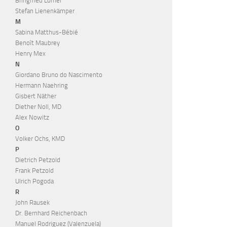
Bringfried Löffler
Stefan Lienenkämper
M
Sabina Matthus-Bébié
Benoît Maubrey
Henry Mex
N
Giordano Bruno do Nascimento
Hermann Naehring
Gisbert Näther
Diether Noll, MD
Alex Nowitz
O
Volker Ochs, KMD
P
Dietrich Petzold
Frank Petzold
Ulrich Pogoda
R
John Rausek
Dr. Bernhard Reichenbach
Manuel Rodriguez (Valenzuela)