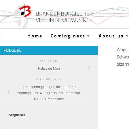
Skip to content
Home
Coming next
About us
Woge f
FOLGEN:
Schatt
NEXT STORY
bizarr
Palais de Mari
PREVIOUS STORY
aus: Impromptus und Interationen:
Impromptu Nr. 4: Larghissimo. Impromptu
Nr. 12: Prestissimo
Mitglieder