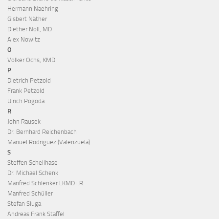
Hermann Naehring
Gisbert Näther
Diether Noll, MD
Alex Nowitz
O
Volker Ochs, KMD
P
Dietrich Petzold
Frank Petzold
Ulrich Pogoda
R
John Rausek
Dr. Bernhard Reichenbach
Manuel Rodriguez (Valenzuela)
S
Steffen Schellhase
Dr. Michael Schenk
Manfred Schlenker LKMD i.R.
Manfred Schüller
Stefan Sluga
Andreas Frank Staffel