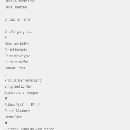
Hans-Wilhelm Hösl
Hans Huetten
I
Dr. Gabriel Iranyi
J
Dr. Wolfgang Jost
K
Hermann Keller
Detlef Kobjela
Péter Köszeghy
Christian Kožik
Hubert Kross
L
Prof. Dr. Benjamin Lang
Bringfried Löffler
Stefan Lienenkämper
M
Sabina Matthus-Bébié
Benoît Maubrey
Henry Mex
N
Giordano Bruno do Nascimento