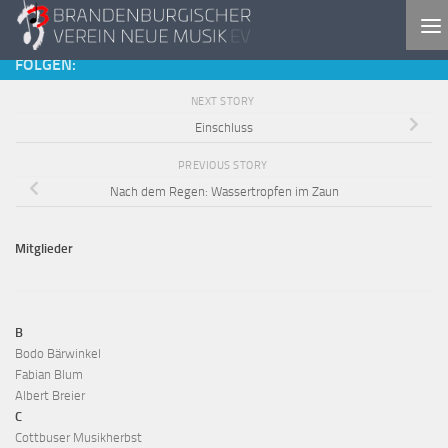
Skip to content
FOLGEN:
NEXT STORY
Einschluss
PREVIOUS STORY
Nach dem Regen: Wassertropfen im Zaun
Mitglieder
B
Bodo Bärwinkel
Fabian Blum
Albert Breier
C
Cottbuser Musikherbst