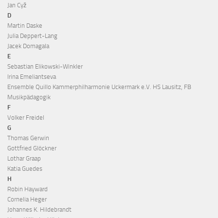
Jan Cyž
D
Martin Daske
Julia Deppert-Lang
Jacek Domagala
E
Sebastian Elikowski-Winkler
Irina Emeliantseva
Ensemble Quillo Kammerphilharmonie Uckermark e.V. HS Lausitz, FB
Musikpädagogik
F
Volker Freidel
G
Thomas Gerwin
Gottfried Glöckner
Lothar Graap
Katia Guedes
H
Robin Hayward
Cornelia Heger
Johannes K. Hildebrandt