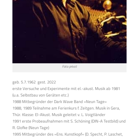
Foto: privat
geb. 5.7.1962 gest. 2022
erste Versuche und Experimente mit el.-akust. Musik ab 1981
(u.a. Selbstbau von Geräten etc.)
1988 Mitbegründer der Dark Wave Band »Neun Tage«
1988, 1989 Teilnahme am Ferienkurs f. Zeitgen. Musik in Gera,
Thür. Klasse: El-Akust. Musik geleitet v. L. Voigtländer
1991 erste Probeaufnahmen mit S. Schöning (DIN-A Testbild) und
R. Glofke (Neun Tage)
1995 Mitbegründer des »Ens. Kunstkopf« (D. Specht, P. Laschet,