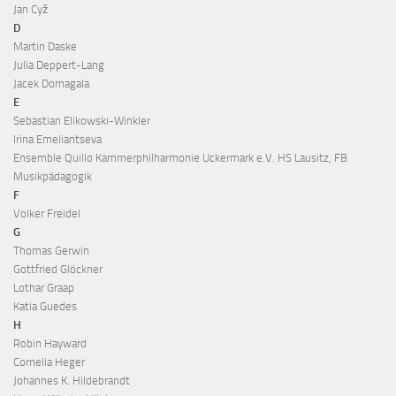
Jan Cyž
D
Martin Daske
Julia Deppert-Lang
Jacek Domagala
E
Sebastian Elikowski-Winkler
Irina Emeliantseva
Ensemble Quillo Kammerphilharmonie Uckermark e.V. HS Lausitz, FB
Musikpädagogik
F
Volker Freidel
G
Thomas Gerwin
Gottfried Glöckner
Lothar Graap
Katia Guedes
H
Robin Hayward
Cornelia Heger
Johannes K. Hildebrandt