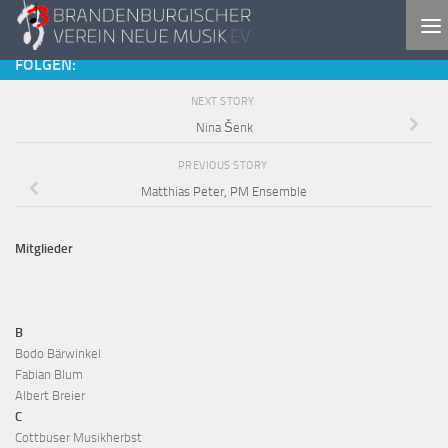
Skip to content
FOLGEN:
NEXT STORY
Nina Šenk
PREVIOUS STORY
Matthias Peter, PM Ensemble
Mitglieder
B
Bodo Bärwinkel
Fabian Blum
Albert Breier
C
Cottbuser Musikherbst