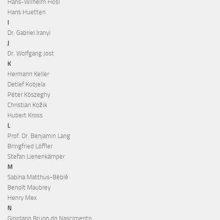
Hans-Wilhelm Hösl
Hans Huetten
I
Dr. Gabriel Iranyi
J
Dr. Wolfgang Jost
K
Hermann Keller
Detlef Kobjela
Péter Köszeghy
Christian Kožik
Hubert Kross
L
Prof. Dr. Benjamin Lang
Bringfried Löffler
Stefan Lienenkämper
M
Sabina Matthus-Bébié
Benoît Maubrey
Henry Mex
N
Giordano Bruno do Nascimento