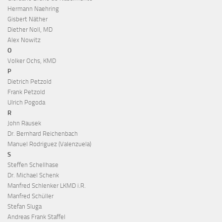
Hermann Naehring
Gisbert Näther
Diether Noll, MD
Alex Nowitz
O
Volker Ochs, KMD
P
Dietrich Petzold
Frank Petzold
Ulrich Pogoda
R
John Rausek
Dr. Bernhard Reichenbach
Manuel Rodriguez (Valenzuela)
S
Steffen Schellhase
Dr. Michael Schenk
Manfred Schlenker LKMD i.R.
Manfred Schüller
Stefan Sluga
Andreas Frank Staffel