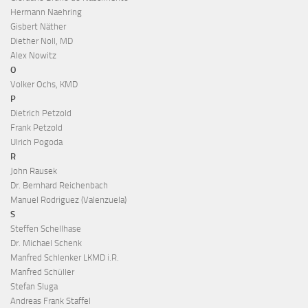
Hermann Naehring
Gisbert Näther
Diether Noll, MD
Alex Nowitz
O
Volker Ochs, KMD
P
Dietrich Petzold
Frank Petzold
Ulrich Pogoda
R
John Rausek
Dr. Bernhard Reichenbach
Manuel Rodriguez (Valenzuela)
S
Steffen Schellhase
Dr. Michael Schenk
Manfred Schlenker LKMD i.R.
Manfred Schüller
Stefan Sluga
Andreas Frank Staffel