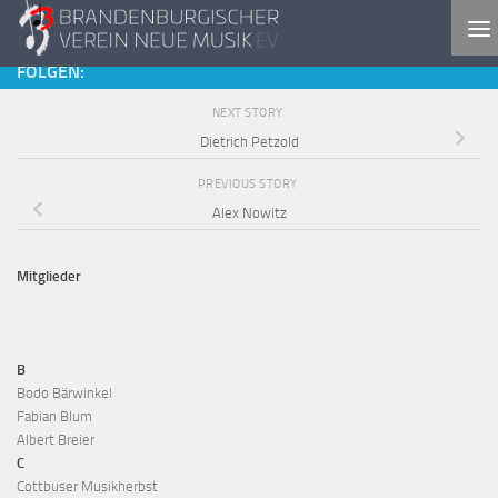
Skip to content
FOLGEN:
NEXT STORY
Dietrich Petzold
PREVIOUS STORY
Alex Nowitz
Mitglieder
B
Bodo Bärwinkel
Fabian Blum
Albert Breier
C
Cottbuser Musikherbst