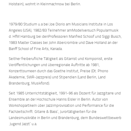
Holstein), wohnt in Kleinmachnow bei Berlin.
1979/80 Studium u.a bei Joe Diorio am Musicians Institute in Los
Angeles (USA), 1982/83 Teilnehmer amModellversuch Popularmusik
d. HfM Hamburg bei denProfessoren Manfred Schoof und Siggi Busch,
1983 Master Classes bei John Abercrombie und Dave Holland an der
Banff School of Fine Arts, Kanada.
Seither freiberufliche Tätigkeit als Gitarrist und Komponist, erste
Veröffentlichungen und überregionale Auftritte ab 1981,
Konzerttourneen durch das Goethe Institut, Preise (Dt. Phono
Akademie, SWR-Jazzpreis) und Stipendien (Land Berlin, Land
Brandenburg, Musikfond).
Seit 1985 Unterrichtstätigkeit, 1991-96 als Dozent für Jazzgitarre und
Ensemble an der Hochschule Hanns Eisler in Berlin. Autor von
Workshopartikeln über Jazzimprovisation und Performance für die
Fachzeitschrift ‚Gitarre & Bass‘, Jurortätigkeiten für die
Landesmusikräte in Berlin und Brandenburg, dem Bundeswettbewerb
‚Jugend Jazzt‘ u.a.