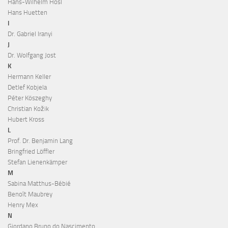
Hans-Wilhelm Hösl
Hans Huetten
I
Dr. Gabriel Iranyi
J
Dr. Wolfgang Jost
K
Hermann Keller
Detlef Kobjela
Péter Köszeghy
Christian Kožik
Hubert Kross
L
Prof. Dr. Benjamin Lang
Bringfried Löffler
Stefan Lienenkämper
M
Sabina Matthus-Bébié
Benoît Maubrey
Henry Mex
N
Giordano Bruno do Nascimento