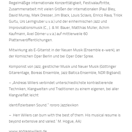
Regelmäßige internationale Konzerttätigkeit, Festivalauftritte,
Zusammenarbeit mit vielen Größen der internationalen (Paul Bley,
David Murray, Mark Dresser, Jim Black, Louis Sclavis, Enrico Rava, Trilok
Gurtu, Urs Leimgruber u.v.a.) und der einheimischen Jazz und
Improvisationsmusik (C., J. & M. Bauer, Matthias Müller, Achim
Kaufmann, Axel Dörner u.v.a.) auf mittlerweile 60
Plattenveröffentlichungen.
Mitwirkung als E-Gitarrist in der Neuen Musik (Ensemble e-werk), an
der Komischen Oper Berlin und bei Oper Oder Spree.
Komponist von Jazz, geistlicher Musik und Neuer Musik (Göttinger
Gitarrentage, Boreas Ensemble, Jazz Baltica Ensemble, NDR Bigband).
– „Andreas Willers verbindet unterschiedlichste kontrastierende
Techniken, Klangwelten und Traditionen zu einem eigenen, bei aller
Klangvielfalt leicht
identifizierbaren Sound.“ rororo Jazzlexikon
– ‚Herr Willers can burn with the best of them. His musical resume is
beyond extensive and varied.‘ M. Hogue, AAJ
www.andreaswillers.de