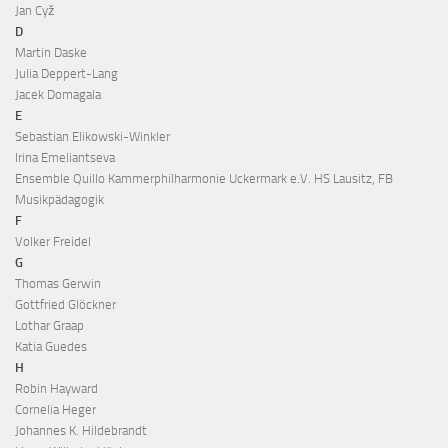
Jan Cyž
D
Martin Daske
Julia Deppert-Lang
Jacek Domagala
E
Sebastian Elikowski-Winkler
Irina Emeliantseva
Ensemble Quillo Kammerphilharmonie Uckermark e.V. HS Lausitz, FB
Musikpädagogik
F
Volker Freidel
G
Thomas Gerwin
Gottfried Glöckner
Lothar Graap
Katia Guedes
H
Robin Hayward
Cornelia Heger
Johannes K. Hildebrandt