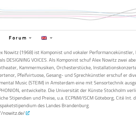
Forum
ex Nowitz (1968) ist Komponist und vokaler Performancekünstler, 
als DESIGNING VOICES. Als Komponist schuf Alex Nowitz zwei abe
theater, Kammermusiken, Orchesterstücke, Installationskonzerte
rtenor, Pfeifvirtuose, Gesang- und Sprechkünstler erschuf er div
mental Music (STEIM) in Amsterdam eine mit Sensortechnik ausges
ONION, entwickelte. Die Universität der Künste Stockholm verli
iche Stipendien und Preise, u.a. ECPNM/ISCM Göteborg, Cité Int. de
tspaketstipendium des Landes Brandenburg.
//nowitz.de/