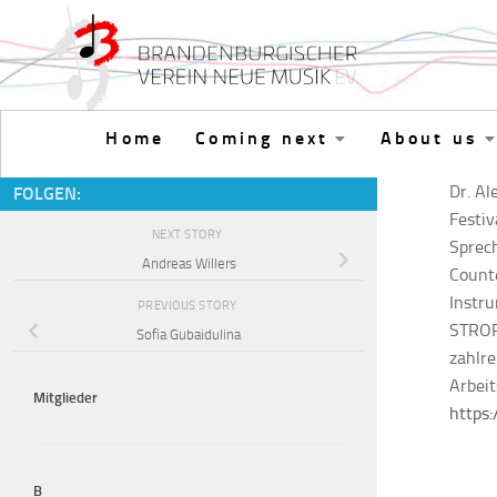
Skip to content
Home
Coming next
About us
Dr. Al
FOLGEN:
Festiv
NEXT STORY
Sprech
Andreas Willers
Counte
Instru
PREVIOUS STORY
STROPH
Sofia Gubaidulina
zahlre
Arbei
Mitglieder
https:
B