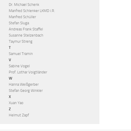
Dr. Michael Schenk
Manfred Schlenker LKMD i.R.
Manfred Schüller
Stefan Sluga
Andreas Frank Staffel
Susanne Stelzenbach
Taymur Streng
T
Samuel Tramin
V
Sabine Vogel
Prof. Lothar Voigtländer
W
Hanna Weißgerber
Stefan Georg Winkler
X
Xuan Yao
Z
Helmut Zapf