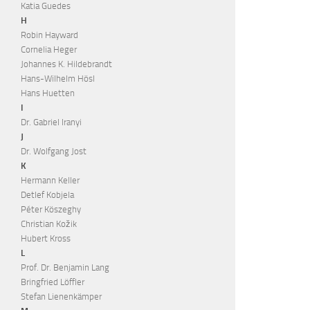
Katia Guedes
H
Robin Hayward
Cornelia Heger
Johannes K. Hildebrandt
Hans-Wilhelm Hösl
Hans Huetten
I
Dr. Gabriel Iranyi
J
Dr. Wolfgang Jost
K
Hermann Keller
Detlef Kobjela
Péter Köszeghy
Christian Kožik
Hubert Kross
L
Prof. Dr. Benjamin Lang
Bringfried Löffler
Stefan Lienenkämper