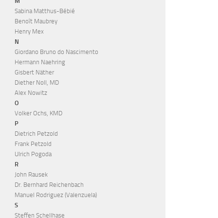
M
Sabina Matthus-Bébié
Benoît Maubrey
Henry Mex
N
Giordano Bruno do Nascimento
Hermann Naehring
Gisbert Näther
Diether Noll, MD
Alex Nowitz
O
Volker Ochs, KMD
P
Dietrich Petzold
Frank Petzold
Ulrich Pogoda
R
John Rausek
Dr. Bernhard Reichenbach
Manuel Rodriguez (Valenzuela)
S
Steffen Schellhase