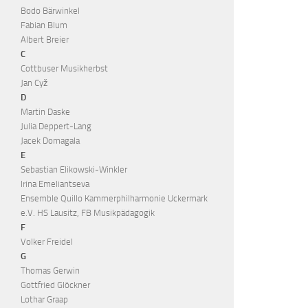
Bodo Bärwinkel
Fabian Blum
Albert Breier
C
Cottbuser Musikherbst
Jan Cyž
D
Martin Daske
Julia Deppert-Lang
Jacek Domagala
E
Sebastian Elikowski-Winkler
Irina Emeliantseva
Ensemble Quillo Kammerphilharmonie Uckermark
e.V. HS Lausitz, FB Musikpädagogik
F
Volker Freidel
G
Thomas Gerwin
Gottfried Glöckner
Lothar Graap