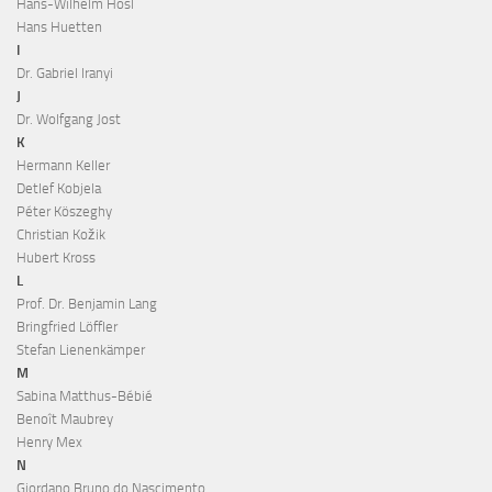
Hans-Wilhelm Hösl
Hans Huetten
I
Dr. Gabriel Iranyi
J
Dr. Wolfgang Jost
K
Hermann Keller
Detlef Kobjela
Péter Köszeghy
Christian Kožik
Hubert Kross
L
Prof. Dr. Benjamin Lang
Bringfried Löffler
Stefan Lienenkämper
M
Sabina Matthus-Bébié
Benoît Maubrey
Henry Mex
N
Giordano Bruno do Nascimento