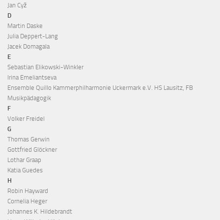
Jan Cyž
D
Martin Daske
Julia Deppert-Lang
Jacek Domagala
E
Sebastian Elikowski-Winkler
Irina Emeliantseva
Ensemble Quillo Kammerphilharmonie Uckermark e.V. HS Lausitz, FB
Musikpädagogik
F
Volker Freidel
G
Thomas Gerwin
Gottfried Glöckner
Lothar Graap
Katia Guedes
H
Robin Hayward
Cornelia Heger
Johannes K. Hildebrandt