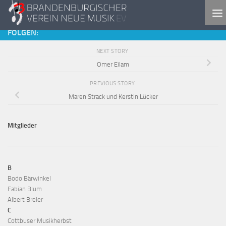
Skip to content
FOLGEN:
NEXT STORY
Omer Eilam
PREVIOUS STORY
Maren Strack und Kerstin Lücker
Mitglieder
B
Bodo Bärwinkel
Fabian Blum
Albert Breier
C
Cottbuser Musikherbst