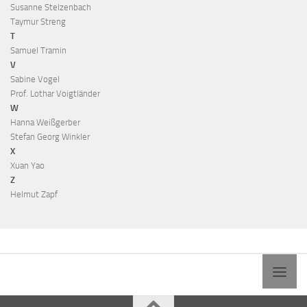
Susanne Stelzenbach
Taymur Streng
T
Samuel Tramin
V
Sabine Vogel
Prof. Lothar Voigtländer
W
Hanna Weißgerber
Stefan Georg Winkler
X
Xuan Yao
Z
Helmut Zapf