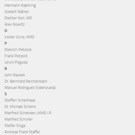
Hermann Naehring
Gisbert Näther
Diether Noll, MD
Alex Nowitz
O
Volker Ochs, KMD
P
Dietrich Petzold
Frank Petzold
Ulrich Pogoda
R
John Rausek
Dr. Bernhard Reichenbach
Manuel Rodriguez (Valenzuela)
S
Steffen Schellhase
Dr. Michael Schenk
Manfred Schlenker LKMD i.R.
Manfred Schüller
Stefan Sluga
Andreas Frank Staffel