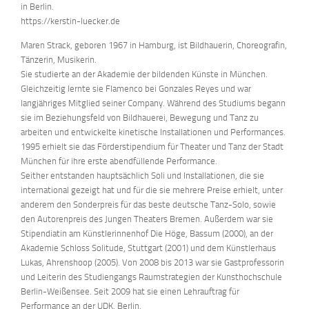
in Berlin.
https://kerstin-luecker.de
Maren Strack, geboren 1967 in Hamburg, ist Bildhauerin, Choreografin,
Tänzerin, Musikerin.
Sie studierte an der Akademie der bildenden Künste in München.
Gleichzeitig lernte sie Flamenco bei Gonzales Reyes und war
langjähriges Mitglied seiner Company. Während des Studiums begann
sie im Beziehungsfeld von Bildhauerei, Bewegung und Tanz zu
arbeiten und entwickelte kinetische Installationen und Performances.
1995 erhielt sie das Förderstipendium für Theater und Tanz der Stadt
München für ihre erste abendfüllende Performance.
Seither entstanden hauptsächlich Soli und Installationen, die sie
international gezeigt hat und für die sie mehrere Preise erhielt, unter
anderem den Sonderpreis für das beste deutsche Tanz-Solo, sowie
den Autorenpreis des Jungen Theaters Bremen. Außerdem war sie
Stipendiatin am Künstlerinnenhof Die Höge, Bassum (2000), an der
Akademie Schloss Solitude, Stuttgart (2001) und dem Künstlerhaus
Lukas, Ahrenshoop (2005). Von 2008 bis 2013 war sie Gastprofessorin
und Leiterin des Studiengangs Raumstrategien der Kunsthochschule
Berlin-Weißensee. Seit 2009 hat sie einen Lehrauftrag für
Performance an der UDK, Berlin.