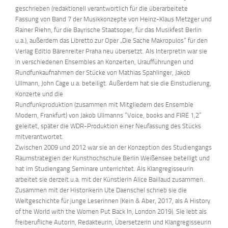
geschrieben (redaktionell verantwortlich für die überarbeitete
Fassung von Band 7 der Musikkonzepte von Heinz-Klaus Metzger und
Rainer Riehn, für die Bayrische Staatsoper, für das Musikfest Berlin
u.a.), außerdem das Libretto zur Oper „Die Sache Makropulos“ für den
Verlag Editio Bärenreiter Praha neu übersetzt. Als Interpretin war sie
in verschiedenen Ensembles an Konzerten, Uraufführungen und
Rundfunkaufnahmen der Stücke von Mathias Spahlinger, Jakob
Ullmann, John Cage u.a. beteiligt. Außerdem hat sie die Einstudierung,
Konzerte und die
Rundfunkproduktion (zusammen mit Mitgliedern des Ensemble
Modern, Frankfurt) von Jakob Ullmanns “Voice, books and FIRE 1,2”
geleitet, später die WDR-Produktion einer Neufassung des Stücks
mitverantwortet.
Zwischen 2009 und 2012 war sie an der Konzeption des Studiengangs
Raumstrategien der Kunsthochschule Berlin Weißensee beteiligt und
hat im Studiengang Seminare unterrichtet. Als Klangregisseurin
arbeitet sie derzeit u.a. mit der Künstlerin Alice Baillaud zusammen.
Zusammen mit der Historikerin Ute Daenschel schrieb sie die
Weltgeschichte für junge Leserinnen (Kein & Aber, 2017, als A History
of the World with the Women Put Back In, London 2019). Sie lebt als
freiberufliche Autorin, Redakteurin, Übersetzerin und Klangregisseurin