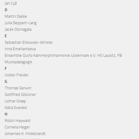
Jan Cyž
D
Martin Daske
Julia Deppert-Lang
Jacek Domagala
E
Sebastian Elikowski-Winkler
Irina Emeliantseva
Ensemble Quillo Kammerphilharmonie Uckermark e.V. HS Lausitz, FB
Musikpädagogik
F
Volker Freidel
G
Thomas Gerwin
Gottfried Glöckner
Lothar Graap
Katia Guedes
H
Robin Hayward
Cornelia Heger
Johannes K. Hildebrandt