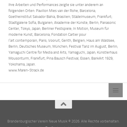
Ihre Arbeiten und Performances zeigte sie unter anderem an
folgenden Orten: Pavillon Mies van der Rohe, Barcelona;
Goetheinstitut Salvador Bahia, Brasilien; Städelmuseum, Frankfurt;
Stadtgalerie Sofia, Bulgarien; Akademie der Künste, Berlin; Panasonic
Center, Tokyo, Japan; Berliner Festspiele; In Motion, Museum für
moderne Kunst, Barcelona; Fondation Cartier pour
l’art contemporain, Paris; Vooruit, Genth, Belgien; Haus am Waldsee,
Berlin; Deutsches Museum, München; Festival Tanz im August, Berlin;
Yamaguchi Centre for Media and Arts, Yamaguchi, Japan; Künstlerhaus
Mousonturm, Frankfurt; Pina Bausch Festival, Essen; BankArt 1929,
Yokohama, Japan.
www.Maren-Strack.de
Brandenburgischer Verein Neue Musik © 2026. Alle Rechte vorbehalten.