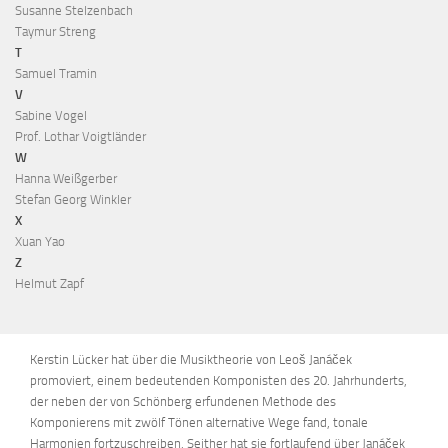
Susanne Stelzenbach
Taymur Streng
T
Samuel Tramin
V
Sabine Vogel
Prof. Lothar Voigtländer
W
Hanna Weißgerber
Stefan Georg Winkler
X
Xuan Yao
Z
Helmut Zapf
Kerstin Lücker hat über die Musiktheorie von Leoš Janáček
promoviert, einem bedeutenden Komponisten des 20. Jahrhunderts,
der neben der von Schönberg erfundenen Methode des
Komponierens mit zwölf Tönen alternative Wege fand, tonale
Harmonien fortzuschreiben. Seither hat sie fortlaufend über Janáček