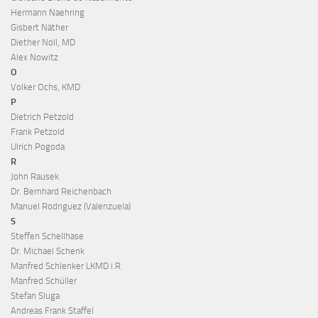
Hermann Naehring
Gisbert Näther
Diether Noll, MD
Alex Nowitz
O
Volker Ochs, KMD
P
Dietrich Petzold
Frank Petzold
Ulrich Pogoda
R
John Rausek
Dr. Bernhard Reichenbach
Manuel Rodriguez (Valenzuela)
S
Steffen Schellhase
Dr. Michael Schenk
Manfred Schlenker LKMD i.R.
Manfred Schüller
Stefan Sluga
Andreas Frank Staffel