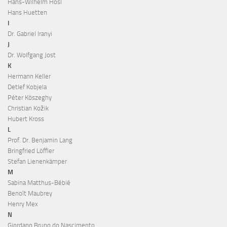
Hans-Wilhelm Hösl
Hans Huetten
I
Dr. Gabriel Iranyi
J
Dr. Wolfgang Jost
K
Hermann Keller
Detlef Kobjela
Péter Köszeghy
Christian Kožik
Hubert Kross
L
Prof. Dr. Benjamin Lang
Bringfried Löffler
Stefan Lienenkämper
M
Sabina Matthus-Bébié
Benoît Maubrey
Henry Mex
N
Giordano Bruno do Nascimento