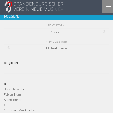
Skip to content
FOLGEN:
NEXT STORY
Anonym
PREVIOUS STORY
Michael Ellison
Mitglieder
B
Bodo Bärwinkel
Fabian Blum
Albert Breier
C
Cottbuser Musikherbst