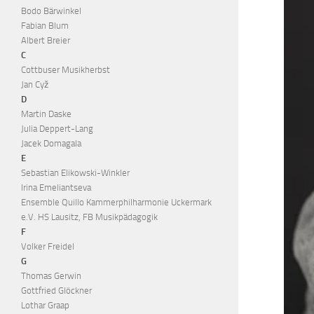
Bodo Bärwinkel
Fabian Blum
Albert Breier
C
Cottbuser Musikherbst
Jan Cyž
D
Martin Daske
Julia Deppert-Lang
Jacek Domagala
E
Sebastian Elikowski-Winkler
Irina Emeliantseva
Ensemble Quillo Kammerphilharmonie Uckermark
e.V. HS Lausitz, FB Musikpädagogik
F
Volker Freidel
G
Thomas Gerwin
Gottfried Glöckner
Lothar Graap