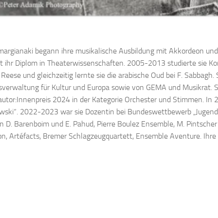
Amargianaki begann ihre musikalische Ausbildung mit Akkordeon und
rt ihr Diplom in Theaterwissenschaften. 2005-2013 studierte sie 
 Reese und gleichzeitig lernte sie die arabische Oud bei F. Sabbagh.
verwaltung für Kultur und Europa sowie von GEMA und Musikrat. S
utor:Innenpreis 2024 in der Kategorie Orchester und Stimmen. In 20
ski“. 2022-2023 war sie Dozentin bei Bundeswettbewerb „Jugend K
on D. Barenboim und E. Pahud, Pierre Boulez Ensemble, M. Pintsc
n, Artéfacts, Bremer Schlagzeugquartett, Ensemble Aventure. Ihre