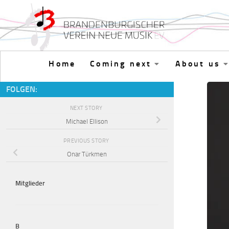
Skip to content
Home
Coming next
About us
FOLGEN:
NEXT STORY
Michael Ellison
PREVIOUS STORY
Onar Türkmen
Mitglieder
B