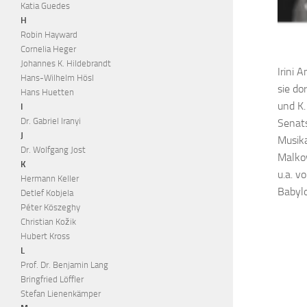
Katia Guedes
H
Robin Hayward
Cornelia Heger
Johannes K. Hildebrandt
Irini 
Hans-Wilhelm Hösl
sie do
Hans Huetten
und K.
I
Dr. Gabriel Iranyi
Senats
J
Musika
Dr. Wolfgang Jost
Malkow
K
u.a. v
Hermann Keller
Babylo
Detlef Kobjela
Péter Köszeghy
Christian Kožik
Hubert Kross
L
Prof. Dr. Benjamin Lang
Bringfried Löffler
Stefan Lienenkämper