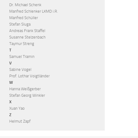
Dr. Michael Schenk
Manfred Schlenker LKMD i.R.
Manfred Schüller
Stefan Sluga
Andreas Frank Staffel
Susanne Stelzenbach
Taymur Streng
T
Samuel Tramin
V
Sabine Vogel
Prof. Lothar Voigtländer
W
Hanna Weißgerber
Stefan Georg Winkler
X
Xuan Yao
Z
Helmut Zapf