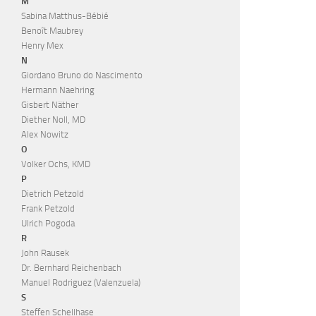
M
Sabina Matthus-Bébié
Benoît Maubrey
Henry Mex
N
Giordano Bruno do Nascimento
Hermann Naehring
Gisbert Näther
Diether Noll, MD
Alex Nowitz
O
Volker Ochs, KMD
P
Dietrich Petzold
Frank Petzold
Ulrich Pogoda
R
John Rausek
Dr. Bernhard Reichenbach
Manuel Rodriguez (Valenzuela)
S
Steffen Schellhase