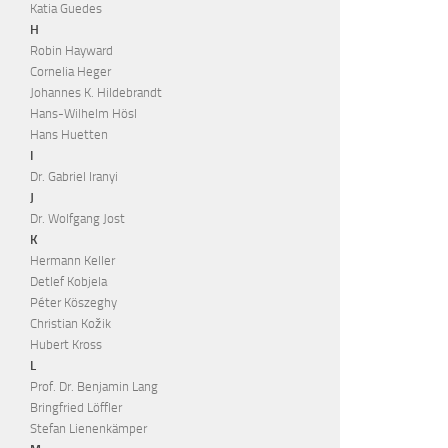
Katia Guedes
H
Robin Hayward
Cornelia Heger
Johannes K. Hildebrandt
Hans-Wilhelm Hösl
Hans Huetten
I
Dr. Gabriel Iranyi
J
Dr. Wolfgang Jost
K
Hermann Keller
Detlef Kobjela
Péter Köszeghy
Christian Kožik
Hubert Kross
L
Prof. Dr. Benjamin Lang
Bringfried Löffler
Stefan Lienenkämper