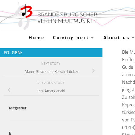
Skip to content
Home
Coming next
About us
Die Mu
FOLGEN:
Einflü
NEXT STORY
Guide 
Maren Strack und Kerstin Lücker
atmosp
Nachde
PREVIOUS STORY
jüngst
Irini Amargianaki
Zu sei
Koprod
Mitglieder
türkis
von Pa
(2013)
B
Streic