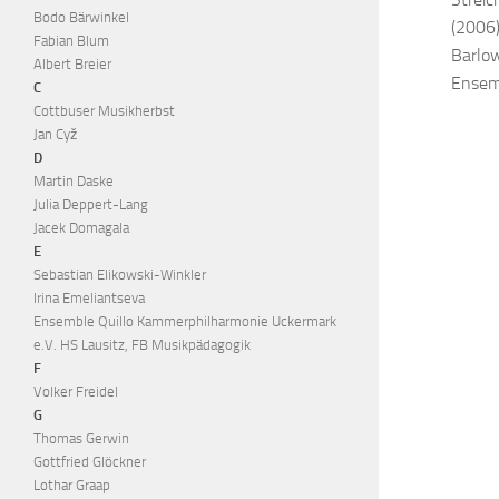
Bodo Bärwinkel
(2006)
Fabian Blum
Barlow
Albert Breier
Ensemb
C
Cottbuser Musikherbst
Jan Cyž
D
Martin Daske
Julia Deppert-Lang
Jacek Domagala
E
Sebastian Elikowski-Winkler
Irina Emeliantseva
Ensemble Quillo Kammerphilharmonie Uckermark
e.V. HS Lausitz, FB Musikpädagogik
F
Volker Freidel
G
Thomas Gerwin
Gottfried Glöckner
Lothar Graap