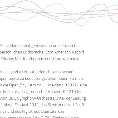
 Sie verbindet zeitgenössische und klassische
d persönlichen Bildsprache. Vom American Record
 Ellisons Musik farbenreich und kontrastreich,
uls gearbeitet hat, erforscht er in seinen
r Experimente zu bedeutungsvollen neuen Formen.
 die Oper „Say I Am You – Mevlana“ (2012), eine
 Festivals, das „Türkische“ Konzert KV 219 für
as vom BBC Symphony Orchestra unter der Leitung
l Music Festival 2011, das Streichquartett Nr. 3
ies und des Fry Street Quartets, das
 Endowment for the Arts (NEA), Copland House