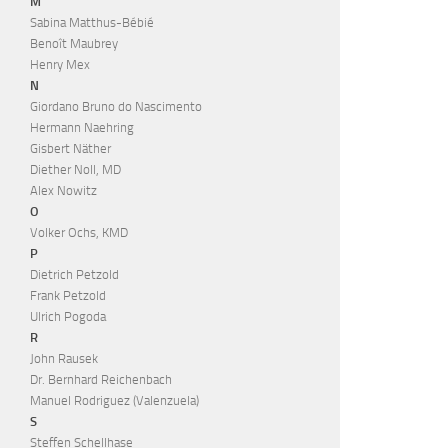
M
Sabina Matthus-Bébié
Benoît Maubrey
Henry Mex
N
Giordano Bruno do Nascimento
Hermann Naehring
Gisbert Näther
Diether Noll, MD
Alex Nowitz
O
Volker Ochs, KMD
P
Dietrich Petzold
Frank Petzold
Ulrich Pogoda
R
John Rausek
Dr. Bernhard Reichenbach
Manuel Rodriguez (Valenzuela)
S
Steffen Schellhase