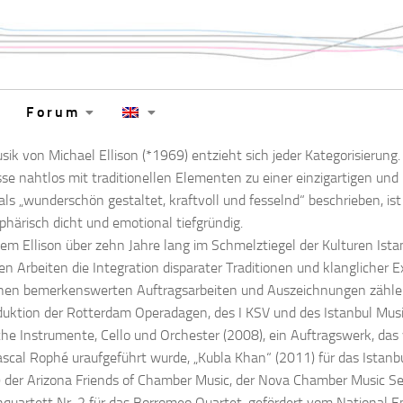
Forum
sik von Michael Ellison (*1969) entzieht sich jeder Kategorisierung.
sse nahtlos mit traditionellen Elementen zu einer einzigartigen un
als „wunderschön gestaltet, kraftvoll und fesselnd“ beschrieben, ist
härisch dicht und emotional tiefgründig.
m Ellison über zehn Jahre lang im Schmelztiegel der Kulturen Istanb
en Arbeiten die Integration disparater Traditionen und klangliche
nen bemerkenswerten Auftragsarbeiten und Auszeichnungen zählen
uktion der Rotterdam Operadagen, des I KSV und des Istanbul Music
che Instrumente, Cello und Orchester (2008), ein Auftragswerk, d
scal Rophé uraufgeführt wurde, „Kubla Khan“ (2011) für das Istanbu
 der Arizona Friends of Chamber Music, der Nova Chamber Music Ser
hquartett Nr. 2 für das Borromeo Quartet, gefördert vom National