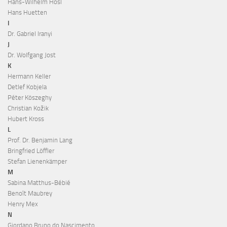
Hans-Wilhelm Hösl
Hans Huetten
I
Dr. Gabriel Iranyi
J
Dr. Wolfgang Jost
K
Hermann Keller
Detlef Kobjela
Péter Köszeghy
Christian Kožik
Hubert Kross
L
Prof. Dr. Benjamin Lang
Bringfried Löffler
Stefan Lienenkämper
M
Sabina Matthus-Bébié
Benoît Maubrey
Henry Mex
N
Giordano Bruno do Nascimento