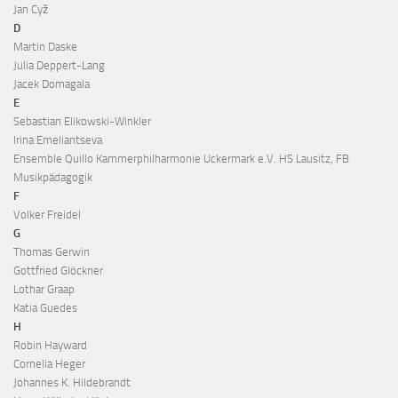
Jan Cyž
D
Martin Daske
Julia Deppert-Lang
Jacek Domagala
E
Sebastian Elikowski-Winkler
Irina Emeliantseva
Ensemble Quillo Kammerphilharmonie Uckermark e.V. HS Lausitz, FB
Musikpädagogik
F
Volker Freidel
G
Thomas Gerwin
Gottfried Glöckner
Lothar Graap
Katia Guedes
H
Robin Hayward
Cornelia Heger
Johannes K. Hildebrandt