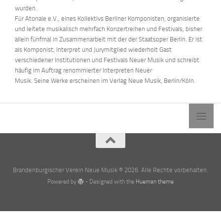
wurden.
Für Atonale e.V., eines Kollektivs Berliner Komponisten, organisierte
und leitete musikalisch mehrfach Konzertreihen und Festivals, bisher
allein fünfmal in Zusammenarbeit mit der der Staatsoper Berlin. Er ist
als Komponist, Interpret und Jurymitglied wiederholt Gast
verschiedener Institutionen und Festivals Neuer Musik und schreibt
häufig im Auftrag renommierter Interpreten Neuer
Musik. Seine Werke erscheinen im Verlag Neue Musik, Berlin/Köln.
Brandenburgischer Verein Neue Musik © 2026. Alle Rechte vorbehalten.
Powered by
- Designed with the
Hueman theme