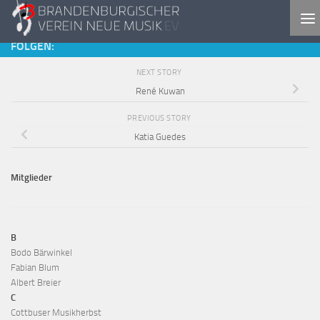
Skip to content
FOLGEN:
NEXT STORY
René Kuwan
PREVIOUS STORY
Katia Guedes
Mitglieder
B
Bodo Bärwinkel
Fabian Blum
Albert Breier
C
Cottbuser Musikherbst