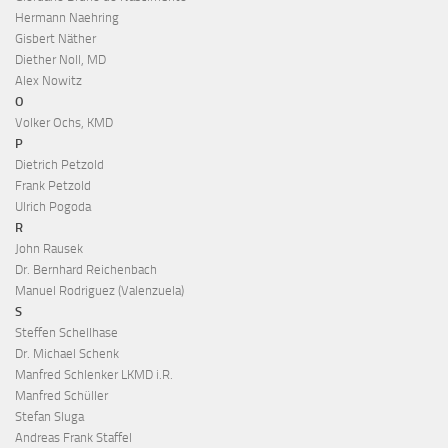
Hermann Naehring
Gisbert Näther
Diether Noll, MD
Alex Nowitz
O
Volker Ochs, KMD
P
Dietrich Petzold
Frank Petzold
Ulrich Pogoda
R
John Rausek
Dr. Bernhard Reichenbach
Manuel Rodriguez (Valenzuela)
S
Steffen Schellhase
Dr. Michael Schenk
Manfred Schlenker LKMD i.R.
Manfred Schüller
Stefan Sluga
Andreas Frank Staffel