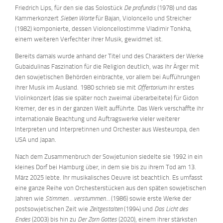
Friedrich Lips, für den sie das Solostück
De profundis
(1978) und das
Kammerkonzert
Sieben Worte
für Bajan, Violoncello und Streicher
(1982) komponierte, dessen Violoncellostimme Vladimir Tonkha,
einem weiteren Verfechter ihrer Musik, gewidmet ist.
Bereits damals wurde anhand der Titel und des Charakters der Werke
Gubaidulinas Faszination für die Religion deutlich, was ihr Ärger mit
den sowjetischen Behörden einbrachte, vor allem bei Aufführungen
ihrer Musik im Ausland. 1980 schrieb sie mit
Offertorium
ihr erstes
Violinkonzert (das sie später noch zweimal überarbeitete) für Gidon
Kremer, der es in der ganzen Welt aufführte. Das Werk verschaffte ihr
internationale Beachtung und Auftragswerke vieler weiterer
Interpreten und Interpretinnen und Orchester aus Westeuropa, den
USA und Japan.
Nach dem Zusammenbruch der Sowjetunion siedelte sie 1992 in ein
kleines Dorf bei Hamburg über, in dem sie bis zu ihrem Tod am 13.
März 2025 lebte. Ihr musikalisches Oeuvre ist beachtlich. Es umfasst
eine ganze Reihe von Orchesterstücken aus den späten sowjetischen
Jahren wie
Stimmen… verstummen…
(1986) sowie erste Werke der
postsowjetischen Zeit wie
Zeitgestalten
(1994) und
Das Licht des
Endes
(2003) bis hin zu
Der Zorn Gottes
(2020), einem ihrer stärksten