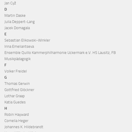
Jan Cyž
D
Martin Daske
Julia Deppert-Lang
Jacek Domagala
E
Sebastian Elikowski-Winkler
Irina Emeliantseva
Ensemble Quillo Kammerphilharmonie Uckermark e.V. HS Lausitz, FB
Musikpädagogik
F
Volker Freidel
G
Thomas Gerwin
Gottfried Glöckner
Lothar Graap
Katia Guedes
H
Robin Hayward
Cornelia Heger
Johannes K. Hildebrandt