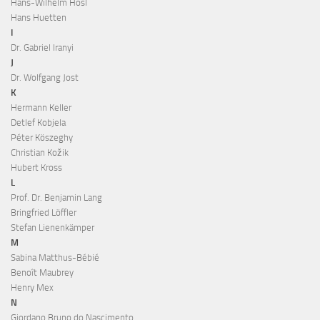
Hans-Wilhelm Hösl
Hans Huetten
I
Dr. Gabriel Iranyi
J
Dr. Wolfgang Jost
K
Hermann Keller
Detlef Kobjela
Péter Köszeghy
Christian Kožik
Hubert Kross
L
Prof. Dr. Benjamin Lang
Bringfried Löffler
Stefan Lienenkämper
M
Sabina Matthus-Bébié
Benoît Maubrey
Henry Mex
N
Giordano Bruno do Nascimento