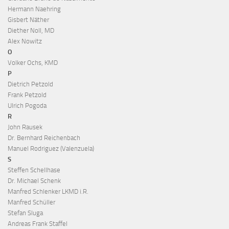
Hermann Naehring
Gisbert Näther
Diether Noll, MD
Alex Nowitz
O
Volker Ochs, KMD
P
Dietrich Petzold
Frank Petzold
Ulrich Pogoda
R
John Rausek
Dr. Bernhard Reichenbach
Manuel Rodriguez (Valenzuela)
S
Steffen Schellhase
Dr. Michael Schenk
Manfred Schlenker LKMD i.R.
Manfred Schüller
Stefan Sluga
Andreas Frank Staffel