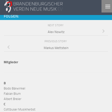
Skip to content
FOLGEN:
NEXT STORY
Alex Nowitz
PREVIOUS STORY
Markus Wettstein
Mitglieder
B
Bodo Bärwinkel
Fabian Blum
Albert Breier
C
Cottbuser Musikherbst