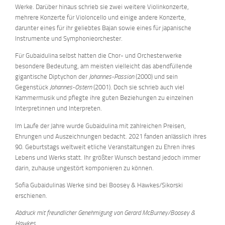
Werke. Darüber hinaus schrieb sie zwei weitere Violinkonzerte,
mehrere Konzerte für Violoncello und einige andere Konzerte,
darunter eines für ihr geliebtes Bajan sowie eines für japanische
Instrumente und Symphonieorchester.
Für Gubaidulina selbst hatten die Chor- und Orchesterwerke
besondere Bedeutung, am meisten vielleicht das abendfüllende
gigantische Diptychon der
Johannes-Passion
(2000) und sein
Gegenstück
Johannes-Ostern
(2001). Doch sie schrieb auch viel
Kammermusik und pflegte ihre guten Beziehungen zu einzelnen
Interpretinnen und Interpreten.
Im Laufe der Jahre wurde Gubaidulina mit zahlreichen Preisen,
Ehrungen und Auszeichnungen bedacht. 2021 fanden anlässlich ihres
90. Geburtstags weltweit etliche Veranstaltungen zu Ehren ihres
Lebens und Werks statt. Ihr größter Wunsch bestand jedoch immer
darin, zuhause ungestört komponieren zu können.
Sofia Gubaidulinas Werke sind bei Boosey & Hawkes/Sikorski
erschienen.
Abdruck mit freundlicher Genehmigung von Gerard McBurney/Boosey &
Hawkes