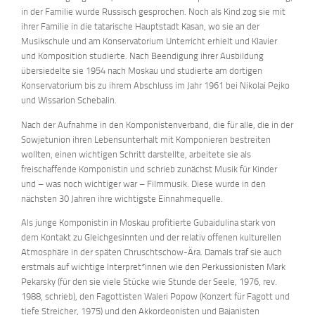
in der Familie wurde Russisch gesprochen. Noch als Kind zog sie mit
ihrer Familie in die tatarische Hauptstadt Kasan, wo sie an der
Musikschule und am Konservatorium Unterricht erhielt und Klavier
und Komposition studierte. Nach Beendigung ihrer Ausbildung
übersiedelte sie 1954 nach Moskau und studierte am dortigen
Konservatorium bis zu ihrem Abschluss im Jahr 1961 bei Nikolai Pejko
und Wissarion Schebalin.
Nach der Aufnahme in den Komponistenverband, die für alle, die in der
Sowjetunion ihren Lebensunterhalt mit Komponieren bestreiten
wollten, einen wichtigen Schritt darstellte, arbeitete sie als
freischaffende Komponistin und schrieb zunächst Musik für Kinder
und – was noch wichtiger war – Filmmusik. Diese wurde in den
nächsten 30 Jahren ihre wichtigste Einnahmequelle.
Als junge Komponistin in Moskau profitierte Gubaidulina stark von
dem Kontakt zu Gleichgesinnten und der relativ offenen kulturellen
Atmosphäre in der späten Chruschtschow-Ära. Damals traf sie auch
erstmals auf wichtige Interpret*innen wie den Perkussionisten Mark
Pekarsky (für den sie viele Stücke wie Stunde der Seele, 1976, rev.
1988, schrieb), den Fagottisten Waleri Popow (Konzert für Fagott und
tiefe Streicher, 1975) und den Akkordeonisten und Bajanisten