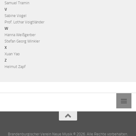
Samuel Tramin
V
Sabine Vogel
Prof. Lothar Voigtländer
W
Hanna Weißgerber
Stefan Georg Winkler
X
Xuan Yao
Z
Helmut Zapf
Brandenburgischer Verein Neue Musik © 2026. Alle Rechte vorbehalten.