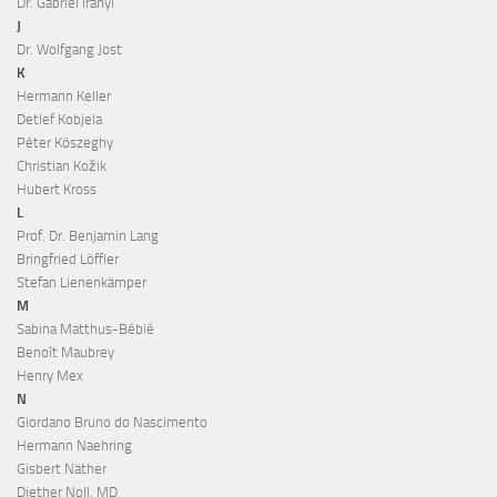
Dr. Gabriel Iranyi
J
Dr. Wolfgang Jost
K
Hermann Keller
Detlef Kobjela
Péter Köszeghy
Christian Kožik
Hubert Kross
L
Prof. Dr. Benjamin Lang
Bringfried Löffler
Stefan Lienenkämper
M
Sabina Matthus-Bébié
Benoît Maubrey
Henry Mex
N
Giordano Bruno do Nascimento
Hermann Naehring
Gisbert Näther
Diether Noll, MD