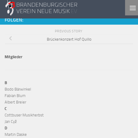
Skip to content
FOLGEN:
PREVIOUS STORY
Brückenkonzert Hof Quillo
Mitglieder
B
Bodo Bärwinkel
Fabian Blum
Albert Breier
C
Cottbuser Musikherbst
Jan Cyž
D
Martin Daske