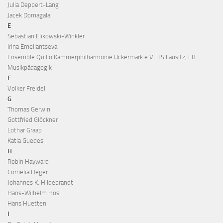
Julia Deppert-Lang
Jacek Domagala
E
Sebastian Elikowski-Winkler
Irina Emeliantseva
Ensemble Quillo Kammerphilharmonie Uckermark e.V. HS Lausitz, FB
Musikpädagogik
F
Volker Freidel
G
Thomas Gerwin
Gottfried Glöckner
Lothar Graap
Katia Guedes
H
Robin Hayward
Cornelia Heger
Johannes K. Hildebrandt
Hans-Wilhelm Hösl
Hans Huetten
I