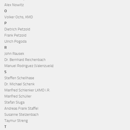
Alex Nowitz
O
Volker Ochs, KMD
P
Dietrich Petzold
Frank Petzold
Ulrich Pogoda
R
John Rausek
Dr. Bernhard Reichenbach
Manuel Rodriguez (Valenzuela)
S
Steffen Schellhase
Dr. Michael Schenk
Manfred Schlenker LKMD i.R.
Manfred Schüller
Stefan Sluga
Andreas Frank Staffel
Susanne Stelzenbach
Taymur Streng
T