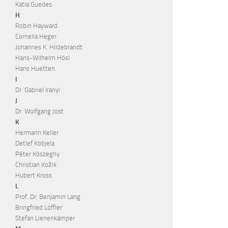
Katia Guedes
H
Robin Hayward
Cornelia Heger
Johannes K. Hildebrandt
Hans-Wilhelm Hösl
Hans Huetten
I
Dr. Gabriel Iranyi
J
Dr. Wolfgang Jost
K
Hermann Keller
Detlef Kobjela
Péter Köszeghy
Christian Kožik
Hubert Kross
L
Prof. Dr. Benjamin Lang
Bringfried Löffler
Stefan Lienenkämper