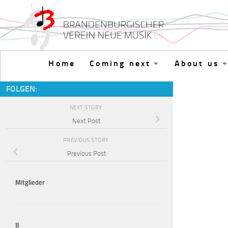
Skip to content
Home
Coming next
About us
FOLGEN:
NEXT STORY
Next Post
PREVIOUS STORY
Previous Post
Mitglieder
B