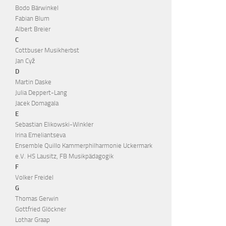
Bodo Bärwinkel
Fabian Blum
Albert Breier
C
Cottbuser Musikherbst
Jan Cyž
D
Martin Daske
Julia Deppert-Lang
Jacek Domagala
E
Sebastian Elikowski-Winkler
Irina Emeliantseva
Ensemble Quillo Kammerphilharmonie Uckermark
e.V. HS Lausitz, FB Musikpädagogik
F
Volker Freidel
G
Thomas Gerwin
Gottfried Glöckner
Lothar Graap