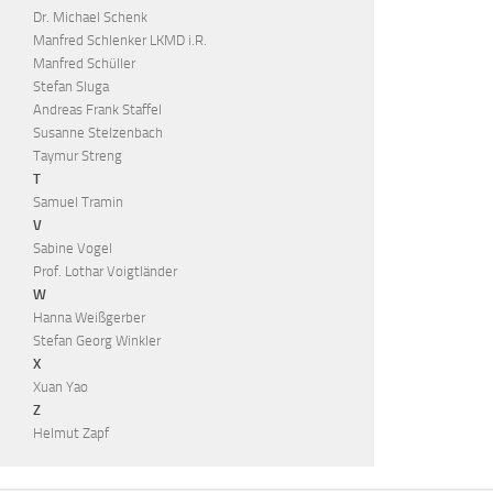
Dr. Michael Schenk
Manfred Schlenker LKMD i.R.
Manfred Schüller
Stefan Sluga
Andreas Frank Staffel
Susanne Stelzenbach
Taymur Streng
T
Samuel Tramin
V
Sabine Vogel
Prof. Lothar Voigtländer
W
Hanna Weißgerber
Stefan Georg Winkler
X
Xuan Yao
Z
Helmut Zapf