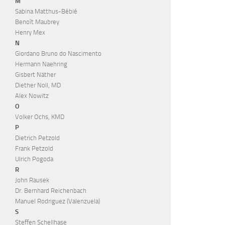
M
Sabina Matthus-Bébié
Benoît Maubrey
Henry Mex
N
Giordano Bruno do Nascimento
Hermann Naehring
Gisbert Näther
Diether Noll, MD
Alex Nowitz
O
Volker Ochs, KMD
P
Dietrich Petzold
Frank Petzold
Ulrich Pogoda
R
John Rausek
Dr. Bernhard Reichenbach
Manuel Rodriguez (Valenzuela)
S
Steffen Schellhase