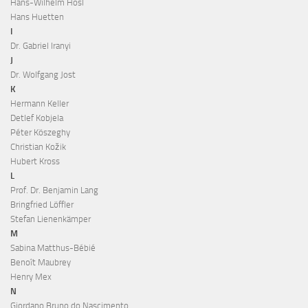
Hans-Wilhelm Hösl
Hans Huetten
I
Dr. Gabriel Iranyi
J
Dr. Wolfgang Jost
K
Hermann Keller
Detlef Kobjela
Péter Köszeghy
Christian Kožik
Hubert Kross
L
Prof. Dr. Benjamin Lang
Bringfried Löffler
Stefan Lienenkämper
M
Sabina Matthus-Bébié
Benoît Maubrey
Henry Mex
N
Giordano Bruno do Nascimento