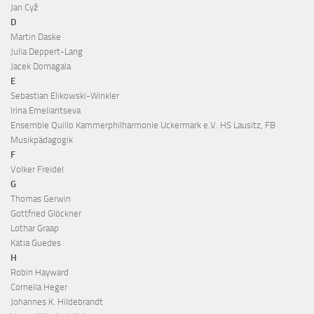
Jan Cyž
D
Martin Daske
Julia Deppert-Lang
Jacek Domagala
E
Sebastian Elikowski-Winkler
Irina Emeliantseva
Ensemble Quillo Kammerphilharmonie Uckermark e.V. HS Lausitz, FB
Musikpädagogik
F
Volker Freidel
G
Thomas Gerwin
Gottfried Glöckner
Lothar Graap
Katia Guedes
H
Robin Hayward
Cornelia Heger
Johannes K. Hildebrandt