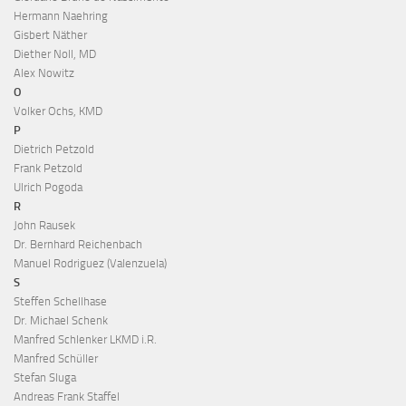
Hermann Naehring
Gisbert Näther
Diether Noll, MD
Alex Nowitz
O
Volker Ochs, KMD
P
Dietrich Petzold
Frank Petzold
Ulrich Pogoda
R
John Rausek
Dr. Bernhard Reichenbach
Manuel Rodriguez (Valenzuela)
S
Steffen Schellhase
Dr. Michael Schenk
Manfred Schlenker LKMD i.R.
Manfred Schüller
Stefan Sluga
Andreas Frank Staffel