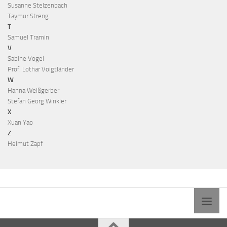
Susanne Stelzenbach
Taymur Streng
T
Samuel Tramin
V
Sabine Vogel
Prof. Lothar Voigtländer
W
Hanna Weißgerber
Stefan Georg Winkler
X
Xuan Yao
Z
Helmut Zapf