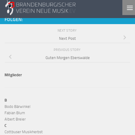
Skip to content
FOLGEN:
NEXT STORY
Next Post
PREVIOUS STORY
Guten Morgen Eberswalde
Mitglieder
B
Bodo Bärwinkel
Fabian Blum
Albert Breier
C
Cottbuser Musikherbst