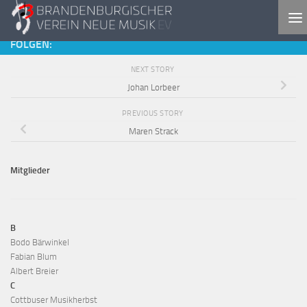
Skip to content
FOLGEN:
NEXT STORY
Johan Lorbeer
PREVIOUS STORY
Maren Strack
Mitglieder
B
Bodo Bärwinkel
Fabian Blum
Albert Breier
C
Cottbuser Musikherbst