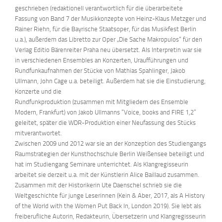
geschrieben (redaktionell verantwortlich für die überarbeitete
Fassung von Band 7 der Musikkonzepte von Heinz-Klaus Metzger und
Rainer Riehn, für die Bayrische Staatsoper, für das Musikfest Berlin
u.a.), außerdem das Libretto zur Oper „Die Sache Makropulos“ für den
Verlag Editio Bärenreiter Praha neu übersetzt. Als Interpretin war sie
in verschiedenen Ensembles an Konzerten, Uraufführungen und
Rundfunkaufnahmen der Stücke von Mathias Spahlinger, Jakob
Ullmann, John Cage u.a. beteiligt. Außerdem hat sie die Einstudierung,
Konzerte und die
Rundfunkproduktion (zusammen mit Mitgliedern des Ensemble
Modern, Frankfurt) von Jakob Ullmanns “Voice, books and FIRE 1,2”
geleitet, später die WDR-Produktion einer Neufassung des Stücks
mitverantwortet.
Zwischen 2009 und 2012 war sie an der Konzeption des Studiengangs
Raumstrategien der Kunsthochschule Berlin Weißensee beteiligt und
hat im Studiengang Seminare unterrichtet. Als Klangregisseurin
arbeitet sie derzeit u.a. mit der Künstlerin Alice Baillaud zusammen.
Zusammen mit der Historikerin Ute Daenschel schrieb sie die
Weltgeschichte für junge Leserinnen (Kein & Aber, 2017, als A History
of the World with the Women Put Back In, London 2019). Sie lebt als
freiberufliche Autorin, Redakteurin, Übersetzerin und Klangregisseurin