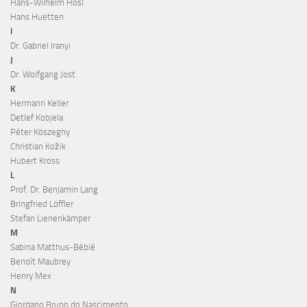
Hans-Wilhelm Hösl
Hans Huetten
I
Dr. Gabriel Iranyi
J
Dr. Wolfgang Jost
K
Hermann Keller
Detlef Kobjela
Péter Köszeghy
Christian Kožik
Hubert Kross
L
Prof. Dr. Benjamin Lang
Bringfried Löffler
Stefan Lienenkämper
M
Sabina Matthus-Bébié
Benoît Maubrey
Henry Mex
N
Giordano Bruno do Nascimento