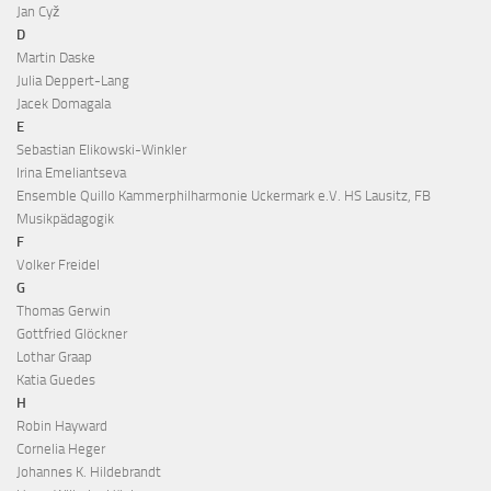
Jan Cyž
D
Martin Daske
Julia Deppert-Lang
Jacek Domagala
E
Sebastian Elikowski-Winkler
Irina Emeliantseva
Ensemble Quillo Kammerphilharmonie Uckermark e.V. HS Lausitz, FB
Musikpädagogik
F
Volker Freidel
G
Thomas Gerwin
Gottfried Glöckner
Lothar Graap
Katia Guedes
H
Robin Hayward
Cornelia Heger
Johannes K. Hildebrandt