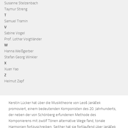
Susanne Stelzenbach
Taymur Streng
T
Samuel Tramin
V
Sabine Vogel
Prof. Lothar Voigtländer
W
Hanna Weißgerber
Stefan Georg Winkler
X
Xuan Yao
Z
Helmut Zapf
Kerstin Lücker hat über die Musiktheorie von Leoš Janáček
promoviert, einem bedeutenden Komponisten des 20. Jahrhunderts,
der neben der von Schönberg erfundenen Methode des
Komponierens mit zwölf Tönen alternative Wege fand, tonale
Harmonien fortzuschreiben. Seither hat sie fortlaufend über Janáček