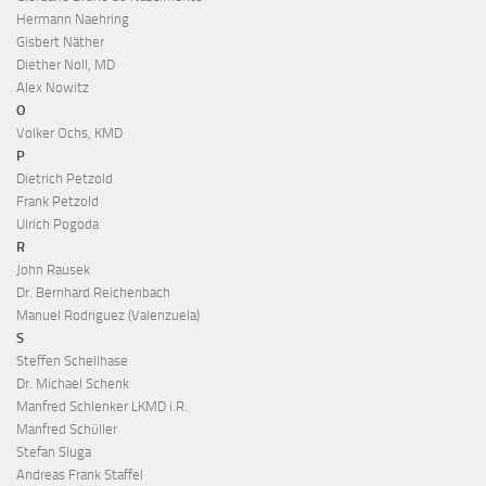
Hermann Naehring
Gisbert Näther
Diether Noll, MD
Alex Nowitz
O
Volker Ochs, KMD
P
Dietrich Petzold
Frank Petzold
Ulrich Pogoda
R
John Rausek
Dr. Bernhard Reichenbach
Manuel Rodriguez (Valenzuela)
S
Steffen Schellhase
Dr. Michael Schenk
Manfred Schlenker LKMD i.R.
Manfred Schüller
Stefan Sluga
Andreas Frank Staffel